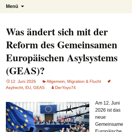
AFRICA live
Seit 1998: Aktuelles aus und mit Bezug
Zum
Suchen
Menü
Inhalt
nach:
zu Afrika
springen
Was ändert sich mit der
Reform des Gemeinsamen
Europäischen Asylsystems
(GEAS)?
12. Juni 2026
Allgemein
,
Migration & Flucht
Asylrecht
,
EU
,
GEAS
DerYoyo74
Am 12. Juni
2026 ist das
neue
Gemeinsame
Europäische