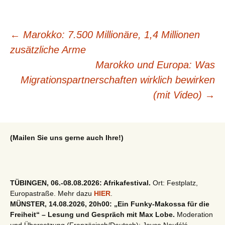
Beitragsnavigation
←
Marokko: 7.500 Millionäre, 1,4 Millionen
zusätzliche Arme
Marokko und Europa: Was
Migrationspartnerschaften wirklich bewirken
(mit Video)
→
(Mailen Sie uns gerne auch Ihre!)
TÜBINGEN, 06.-08.08.2026: Afrikafestival.
Ort: Festplatz,
Europastraße. Mehr dazu
HIER
.
MÜNSTER, 14.08.2026, 20h00: „Ein Funky-Makossa für die
Freiheit“ – Lesung und Gespräch mit Max Lobe.
Moderation