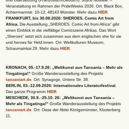
und Übersetzung (Französisch/Deutsch): Joyce Noufélé. –
Veranstaltung im Rahmen der PrideWeeks 2026. Ort: Black Box,
Achtermannstr. 10-12, 48143 Münster. Mehr dazu
HIER
.
FRANKFURT, bis 30.08.2026: SHEROES. Comic Art from
Africa.
Die Ausstellung „SHEROES. Comic Art from Africa“ gibt
einen Einblick in die vielfältige Comicszene Afrikas. Das Wort
„Sheroes“ setzt sich zusammen aus dem englischen she für sie
und heroes für Held:innen. Ort: Weltkulturen Museum,
Schaumainkai 29. Mehr dazu
HIER
.
KRONACH, 05.-17.9.26: „Weltkunst aus Tansania – Mehr als
Tingatinga!“
Große Wanderausstellung des Projekts
tanzaniart.de
. Ort: Synagoge, Untere Str. 38.
BERLIN, 03.-12.09.2026: Internationales Literaturfestival
.
Das ganze Programm
HIER
.
MESCHEDE, 30.9.
–
25.10. 26: „Weltkunst aus Tansania –
Mehr als Tingatinga!“
Große Wanderausstellung des Projekts
tanzaniart.de
. Ort: Oase der Abtei Königsmünster, Klosterberg
11.