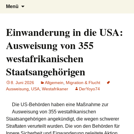
AFRICA live
Seit 1998: Aktuelles aus und mit Bezug
Zum
Suchen
Menü
Inhalt
nach:
zu Afrika
springen
Einwanderung in die USA:
Ausweisung von 355
westafrikanischen
Staatsangehörigen
8. Juni 2026
Allgemein
,
Migration & Flucht
Ausweisung
,
USA
,
Westafrikaner
DerYoyo74
Die US-Behörden haben eine Maßnahme zur
Ausweisung von 355 westafrikanischen
Staatsangehörigen angekündigt, die wegen schwerer
Straftaten verurteilt wurden. Die von den Behörden für
Innere Sicherheit und Einwanderung geleitete Aktion