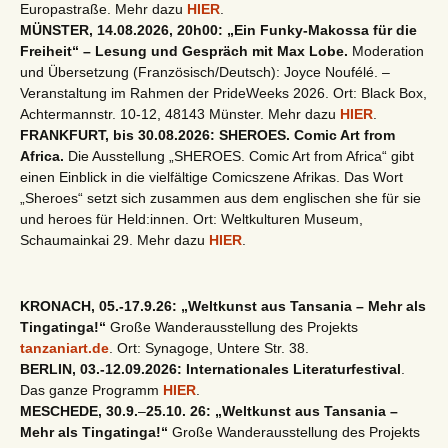
Europastraße. Mehr dazu
HIER
.
MÜNSTER, 14.08.2026, 20h00: „Ein Funky-Makossa für die
Freiheit“ – Lesung und Gespräch mit Max Lobe.
Moderation
und Übersetzung (Französisch/Deutsch): Joyce Noufélé. –
Veranstaltung im Rahmen der PrideWeeks 2026. Ort: Black Box,
Achtermannstr. 10-12, 48143 Münster. Mehr dazu
HIER
.
FRANKFURT, bis 30.08.2026: SHEROES. Comic Art from
Africa.
Die Ausstellung „SHEROES. Comic Art from Africa“ gibt
einen Einblick in die vielfältige Comicszene Afrikas. Das Wort
„Sheroes“ setzt sich zusammen aus dem englischen she für sie
und heroes für Held:innen. Ort: Weltkulturen Museum,
Schaumainkai 29. Mehr dazu
HIER
.
KRONACH, 05.-17.9.26: „Weltkunst aus Tansania – Mehr als
Tingatinga!“
Große Wanderausstellung des Projekts
tanzaniart.de
. Ort: Synagoge, Untere Str. 38.
BERLIN, 03.-12.09.2026: Internationales Literaturfestival
.
Das ganze Programm
HIER
.
MESCHEDE, 30.9.
–
25.10. 26: „Weltkunst aus Tansania –
Mehr als Tingatinga!“
Große Wanderausstellung des Projekts