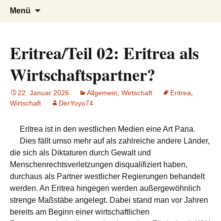
AFRICA live
Seit 1998: Aktuelles aus und mit Bezug
Zum
Suchen
Menü
Inhalt
nach:
zu Afrika
springen
Eritrea/Teil 02: Eritrea als
Wirtschaftspartner?
22. Januar 2026
Allgemein
,
Wirtschaft
Eritrea
,
Wirtschaft
DerYoyo74
Eritrea ist in den westlichen Medien eine Art Paria.
Dies fällt umso mehr auf als zahlreiche andere Länder,
die sich als Diktaturen durch Gewalt und
Menschenrechtsverletzungen disqualifiziert haben,
durchaus als Partner westlicher Regierungen behandelt
werden. An Eritrea hingegen werden außergewöhnlich
strenge Maßstäbe angelegt. Dabei stand man vor Jahren
bereits am Beginn einer wirtschaftlichen