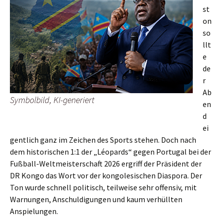
st
on
so
llt
e
de
r
Ab
Symbolbild, KI-generiert
en
d
ei
gentlich ganz im Zeichen des Sports stehen. Doch nach
dem historischen 1:1 der „Léopards“ gegen Portugal bei der
Fußball-Weltmeisterschaft 2026 ergriff der Präsident der
DR Kongo das Wort vor der kongolesischen Diaspora. Der
Ton wurde schnell politisch, teilweise sehr offensiv, mit
Warnungen, Anschuldigungen und kaum verhüllten
Anspielungen.