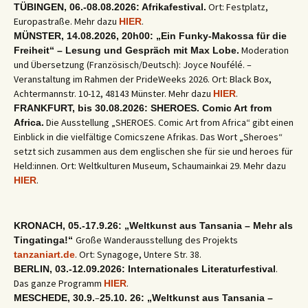
Ort: Festplatz,
TÜBINGEN, 06.-08.08.2026: Afrikafestival.
Europastraße. Mehr dazu
.
HIER
MÜNSTER, 14.08.2026, 20h00: „Ein Funky-Makossa für die
Moderation
Freiheit“ – Lesung und Gespräch mit Max Lobe.
und Übersetzung (Französisch/Deutsch): Joyce Noufélé. –
Veranstaltung im Rahmen der PrideWeeks 2026. Ort: Black Box,
Achtermannstr. 10-12, 48143 Münster. Mehr dazu
.
HIER
FRANKFURT, bis 30.08.2026: SHEROES. Comic Art from
Die Ausstellung „SHEROES. Comic Art from Africa“ gibt einen
Africa.
Einblick in die vielfältige Comicszene Afrikas. Das Wort „Sheroes“
setzt sich zusammen aus dem englischen she für sie und heroes für
Held:innen. Ort: Weltkulturen Museum, Schaumainkai 29. Mehr dazu
.
HIER
KRONACH, 05.-17.9.26: „Weltkunst aus Tansania – Mehr als
Große Wanderausstellung des Projekts
Tingatinga!“
. Ort: Synagoge, Untere Str. 38.
tanzaniart.de
.
BERLIN, 03.-12.09.2026: Internationales Literaturfestival
Das ganze Programm
.
HIER
–
MESCHEDE, 30.9.
25.10. 26: „Weltkunst aus Tansania –