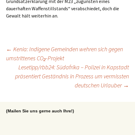
Grundsatzerklärung mit der M23 „zugunsten eines
dauerhaften Waffenstillstands“ verabschiedet, doch die
Gewalt hält weiterhin an.
Beitragsnavigation
←
Kenia: Indigene Gemeinden wehren sich gegen
umstrittenes CO₂-Projekt
Lesetipp/rbb24: Südafrika – Polizei in Kapstadt
präsentiert Geständnis in Prozess um vermissten
deutschen Urlauber
→
(Mailen Sie uns gerne auch Ihre!)