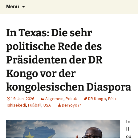
Seit 1998: Aktuelles aus und mit Bezug zu
Zum
Suchen
AFRICA live
Menü
Inhalt
nach:
Afrika
springen
In Texas: Die sehr
politische Rede des
Präsidenten der DR
Kongo vor der
kongolesischen Diaspora
19. Juni 2026
Allgemein
,
Politik
DR Kongo
,
Félix
Tshisekedi
,
Fußball
,
USA
DerYoyo74
In
H
ou