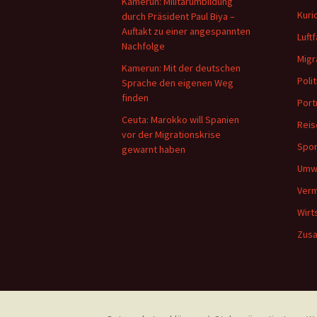
Kamerun: Militärumbildung
Kuri
durch Präsident Paul Biya –
Auftakt zu einer angespannten
Luftf
Nachfolge
Migr
Kamerun: Mit der deutschen
Polit
Sprache den eigenen Weg
finden
Port
Ceuta: Marokko will Spanien
Reis
vor der Migrationskrise
Spor
gewarnt haben
Umw
Verm
Wirt
Zus