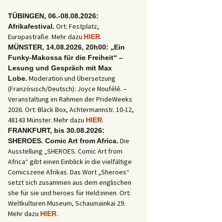
TÜBINGEN, 06.-08.08.2026:
Ort: Festplatz,
Afrikafestival.
Europastraße. Mehr dazu
.
HIER
MÜNSTER, 14.08.2026, 20h00: „Ein
Funky-Makossa für die Freiheit“ –
Lesung und Gespräch mit Max
Moderation und Übersetzung
Lobe.
(Französisch/Deutsch): Joyce Noufélé. –
Veranstaltung im Rahmen der PrideWeeks
2026. Ort: Black Box, Achtermannstr. 10-12,
48143 Münster. Mehr dazu
.
HIER
FRANKFURT, bis 30.08.2026:
Die
SHEROES. Comic Art from Africa.
Ausstellung „SHEROES. Comic Art from
Africa“ gibt einen Einblick in die vielfältige
Comicszene Afrikas. Das Wort „Sheroes“
setzt sich zusammen aus dem englischen
she für sie und heroes für Held:innen. Ort:
Weltkulturen Museum, Schaumainkai 29.
Mehr dazu
.
HIER