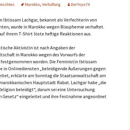
mischtes
Marokko
,
Verhaftung
DerYoyo74
in Ibtissam Lachgar, bekannt als Verfechterin von
en, wurde in Marokko wegen Blasphemie verhaftet.
uf ihrem T-Shirt löste heftige Reaktionen aus.
tische Aktivistin ist nach Angaben der
tschaft in Marokko wegen des Vorwurfs der
 festgenommen worden. Die Feministin Ibtissam
e in Onlinediensten „beleidigende Äußerungen gegen
eitet, erklärte am Sonntag die Staatsanwaltschaft am
 marokkanischen Hauptstadt Rabat. Lachgar habe „die
Religion beleidigt“, darum sei eine Untersuchung
Gesetz“ eingeleitet und ihre Festnahme angeordnet