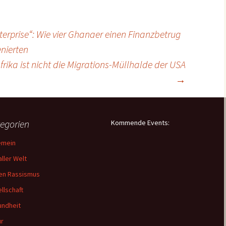
erprise“: Wie vier Ghanaer einen Finanzbetrug
enierten
rika ist nicht die Migrations-Müllhalde der USA
→
egorien
Kommende Events:
emein
aller Welt
en Rassismus
llschaft
ndheit
ur