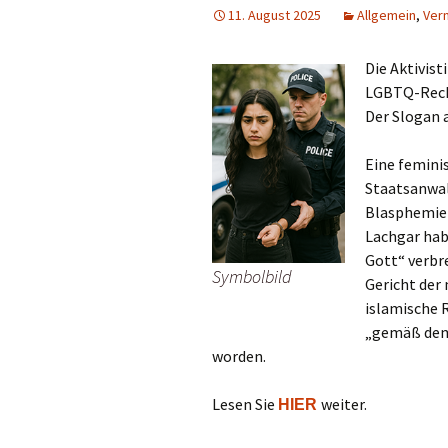
11. August 2025
Allgemein
,
Ver
Die Aktivist
LGBTQ-Recht
Der Slogan a
Eine feminis
Staatsanwal
Blasphemie
Lachgar hab
Gott“ verbr
Symbolbild
Gericht der
islamische 
„gemäß dem 
worden.
Lesen Sie
weiter.
HIER