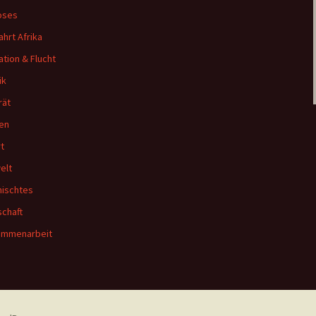
oses
ahrt Afrika
ation & Flucht
ik
rät
en
t
elt
ischtes
schaft
ammenarbeit