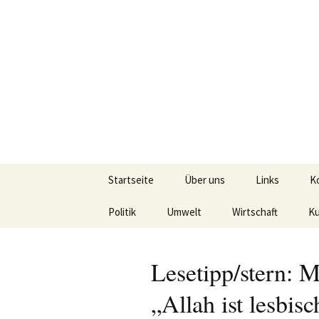
Seit 1998: Aktuelles aus und mi
Zum
Inhalt
springen
AFRICA live
Startseite
Über uns
Links
K
Politik
Umwelt
Wirtschaft
Ku
Lesetipp/stern: 
„Allah ist lesbis