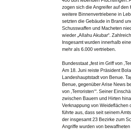
400 dort lebenden Flüchtlingen. A
zogen sich die Angreifer auf den
weitere Binnenvertriebene in Leb
setzten die Gebäude in Brand un
Schusswaffen und Macheten nied
wieder „Allahu Akubar“. Zahlreich
Insgesamt wurden innerhalb ein
mehr als 6.000 vertrieben.
Bundesstaat „fest im Griff von ‚Ter
Am 18. Juni reiste Präsident Bol
Landeshauptstadt von Benue. Tag
Benue, gegenüber Arise News bekla
von ‚Terroristen‘“. Seiner Einsch
zwischen Bauern und Hirten hin
Verknappung von Weideflächen of
führte aus, dass seit seinem Amt
der insgesamt 23 Bezirke zum Sc
Angriffe wurden von bewaffneten 