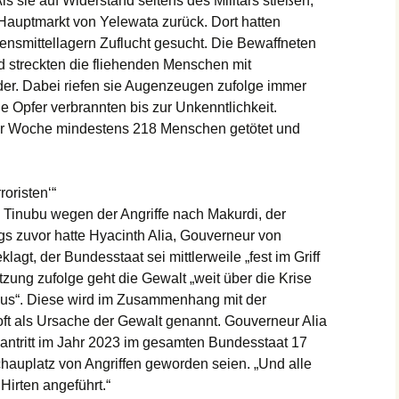
ls sie auf Widerstand seitens des Militärs stießen,
 Hauptmarkt von Yelewata zurück. Dort hatten
ensmittellagern Zuflucht gesucht. Die Bewaffneten
d streckten die fliehenden Menschen mit
er. Dabei riefen sie Augenzeugen zufolge immer
e Opfer verbrannten bis zur Unkenntlichkeit.
er Woche mindestens 218 Menschen getötet und
roristen‘“
a Tinubu wegen der Angriffe nach Makurdi, der
s zuvor hatte Hyacinth Alia, Gouverneur von
gt, der Bundesstaat sei mittlerweile „fest im Griff
ätzung zufolge geht die Gewalt „weit über die Krise
aus“. Diese wird im Zusammenhang mit der
t als Ursache der Gewalt genannt. Gouverneur Alia
santritt im Jahr 2023 im gesamten Bundesstaat 17
hauplatz von Angriffen geworden seien. „Und alle
Hirten angeführt.“