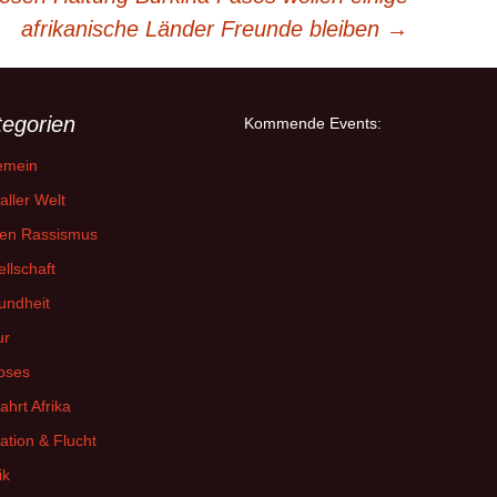
afrikanische Länder Freunde bleiben
→
tegorien
Kommende Events:
emein
aller Welt
en Rassismus
llschaft
undheit
ur
oses
fahrt Afrika
ation & Flucht
ik