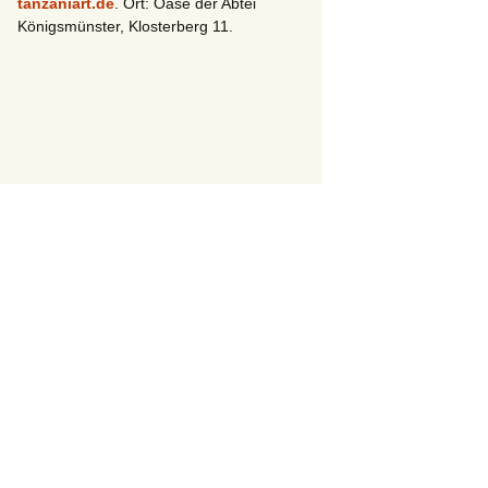
tanzaniart.de
. Ort: Oase der Abtei
Königsmünster, Klosterberg 11.