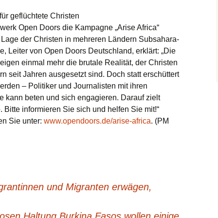
für geflüchtete Christen
fswerk Open Doors die Kampagne „Arise Africa“
e Lage der Christen in mehreren Ländern Subsahara-
e, Leiter von Open Doors Deutschland, erklärt: „Die
eigen einmal mehr die brutale Realität, der Christen
 seit Jahren ausgesetzt sind. Doch statt erschüttert
rden – Politiker und Journalisten mit ihren
ne kann beten und sich engagieren. Darauf zielt
Bitte informieren Sie sich und helfen Sie mit!“
en Sie unter:
www.opendoors.de/arise-africa
. (PM
grantinnen und Migranten erwägen,
osen Haltung Burkina Fasos wollen einige