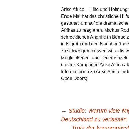
Arise Africa – Hilfe und Hoffnung 
Ende Mai hat das christliche Hil
gestartet, um auf die dramatisch
Afrikas zu reagieren. Markus Rod
schrecklichen Angriffe in Benue z
in Nigeria und den Nachbarländern
zu schweigen müssen wir aktiv we
Möglichkeiten, aber jeder einzel
unsere Kampagne Arise Africa ab. 
Informationen zu Arise Africa find
Open Doors)
Beitragsnavigation
←
Studie: Warum viele Mi
Deutschland zu verlassen
Trotz der kompromissl