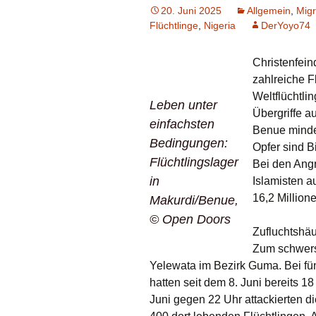
20. Juni 2025
Allgemein
,
Migr
Flüchtlinge
,
Nigeria
DerYoyo74
Christenfein
zahlreiche F
Weltflüchtli
Leben unter
Übergriffe a
einfachsten
Benue mindes
Bedingungen:
Opfer sind B
Flüchtlingslager
Bei den Angr
in
Islamisten a
16,2 Million
Makurdi/Benue,
© Open Doors
Zufluchtshä
Zum schwerst
Yelewata im Bezirk Guma. Bei fü
hatten seit dem 8. Juni bereits 
Juni gegen 22 Uhr attackierten d