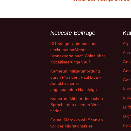
Neueste Beiträge
Ka
DR Kongo: Untersuchung
Allg
deckt mutmaßliche
Aus 
Uranexporte nach China über
Geg
Kobaltlieferungen auf
Gese
Kamerun: Militärumbildung
durch Präsident Paul Biya –
Ges
Auftakt zu einer
Kult
angespannten Nachfolge
Kuri
Kamerun: Mit der deutschen
Sprache den eigenen Weg
Luft
finden
Migr
Ceuta: Marokko will Spanien
Polit
vor der Migrationskrise