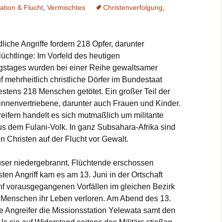
ation & Flucht
,
Vermischtes
Christenverfolgung
,
dliche Angriffe fordern 218 Opfer, darunter
lüchtlinge: Im Vorfeld des heutigen
ngstages wurden bei einer Reihe gewaltsamer
uf mehrheitlich christliche Dörfer im Bundestaat
tens 218 Menschen getötet. Ein großer Teil der
innenvertriebene, darunter auch Frauen und Kinder.
eifern handelt es sich mutmaßlich um militante
us dem Fulani-Volk. In ganz Subsahara-Afrika sind
en Christen auf der Flucht vor Gewalt.
user niedergebrannt, Flüchtende erschossen
en Angriff kam es am 13. Juni in der Ortschaft
nf vorausgegangenen Vorfällen im gleichen Bezirk
18 Menschen ihr Leben verloren. Am Abend des 13.
ie Angreifer die Missionsstation Yelewata samt den