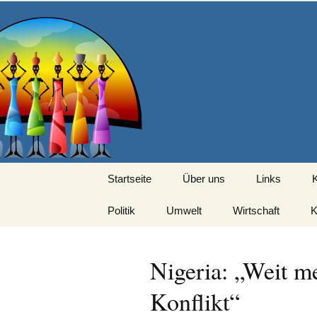
Seit 1998: Aktuelles aus un
Zum
Inhalt
springen
AFRICA live
Startseite
Über uns
Links
Politik
Umwelt
Wirtschaft
K
Nigeria: „Weit m
Konflikt“