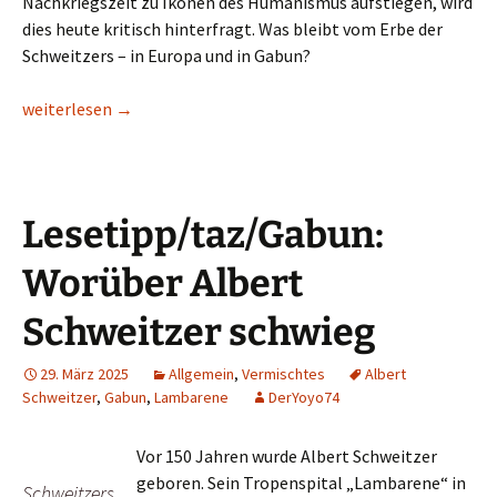
Nachkriegszeit zu Ikonen des Humanismus aufstiegen, wird
dies heute kritisch hinterfragt. Was bleibt vom Erbe der
Schweitzers – in Europa und in Gabun?
TV-/Videotipp/arte: Zum 60. Todestag: Das Urwaldkrankenhaus
weiterlesen
→
Lesetipp/taz/Gabun:
Worüber Albert
Schweitzer schwieg
29. März 2025
Allgemein
,
Vermischtes
Albert
Schweitzer
,
Gabun
,
Lambarene
DerYoyo74
Vor 150 Jahren wurde Albert Schweitzer
geboren. Sein Tropenspital „Lambarene“ in
Schweitzers