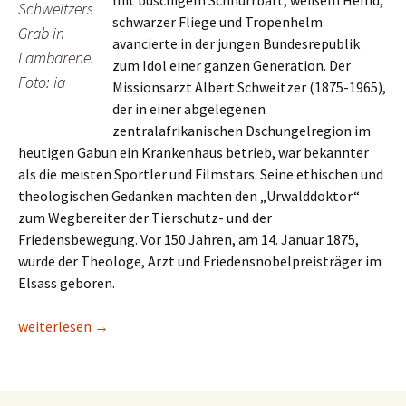
mit buschigem Schnurrbart, weißem Hemd,
Schweitzers
schwarzer Fliege und Tropenhelm
Grab in
avancierte in der jungen Bundesrepublik
Lambarene.
zum Idol einer ganzen Generation. Der
Foto: ia
Missionsarzt Albert Schweitzer (1875-1965),
der in einer abgelegenen
zentralafrikanischen Dschungelregion im
heutigen Gabun ein Krankenhaus betrieb, war bekannter
als die meisten Sportler und Filmstars. Seine ethischen und
theologischen Gedanken machten den „Urwalddoktor“
zum Wegbereiter der Tierschutz- und der
Friedensbewegung. Vor 150 Jahren, am 14. Januar 1875,
wurde der Theologe, Arzt und Friedensnobelpreisträger im
Elsass geboren.
Lesetipp/Evang. Zeitung: Gabun – Urwalddoktor und “Bürger d
weiterlesen
→