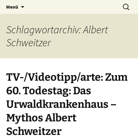
Seit 1998: Aktuelles aus und mit Bezug zu
Zum
Suchen
AFRICA live
Menü
Inhalt
nach:
Afrika
springen
Schlagwortarchiv: Albert
Schweitzer
TV-/Videotipp/arte: Zum
60. Todestag: Das
Urwaldkrankenhaus –
Mythos Albert
Schweitzer