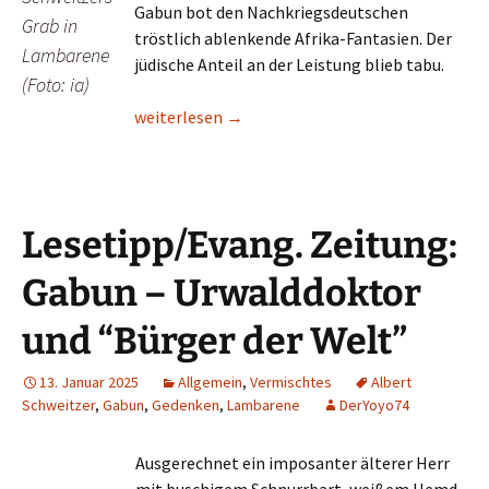
Gabun bot den Nachkriegsdeutschen
Grab in
tröstlich ablenkende Afrika-Fantasien. Der
Lambarene
jüdische Anteil an der Leistung blieb tabu.
(Foto: ia)
Lesetipp/taz/Gabun: Worüber Albert Schweitze
weiterlesen
→
Lesetipp/Evang. Zeitung:
Gabun – Urwalddoktor
und “Bürger der Welt”
13. Januar 2025
Allgemein
,
Vermischtes
Albert
Schweitzer
,
Gabun
,
Gedenken
,
Lambarene
DerYoyo74
Ausgerechnet ein imposanter älterer Herr