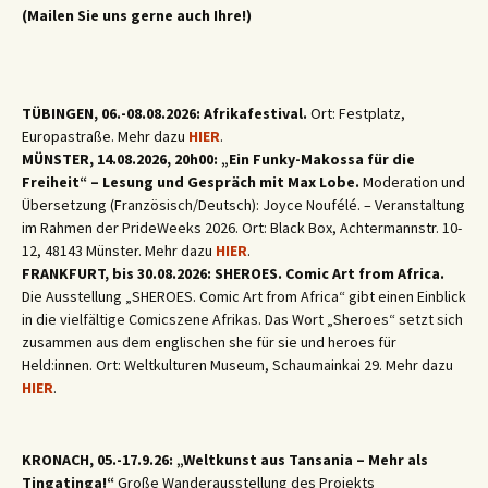
(Mailen Sie uns gerne auch Ihre!)
TÜBINGEN, 06.-08.08.2026: Afrikafestival.
Ort: Festplatz,
Europastraße. Mehr dazu
HIER
.
MÜNSTER, 14.08.2026, 20h00: „Ein Funky-Makossa für die
Freiheit“ – Lesung und Gespräch mit Max Lobe.
Moderation und
Übersetzung (Französisch/Deutsch): Joyce Noufélé. – Veranstaltung
im Rahmen der PrideWeeks 2026. Ort: Black Box, Achtermannstr. 10-
12, 48143 Münster. Mehr dazu
HIER
.
FRANKFURT, bis 30.08.2026: SHEROES. Comic Art from Africa.
Die Ausstellung „SHEROES. Comic Art from Africa“ gibt einen Einblick
in die vielfältige Comicszene Afrikas. Das Wort „Sheroes“ setzt sich
zusammen aus dem englischen she für sie und heroes für
Held:innen. Ort: Weltkulturen Museum, Schaumainkai 29. Mehr dazu
HIER
.
KRONACH, 05.-17.9.26: „Weltkunst aus Tansania – Mehr als
Tingatinga!“
Große Wanderausstellung des Projekts