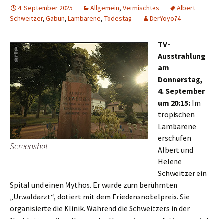
4. September 2025
Allgemein
,
Vermischtes
Albert
Schweitzer
,
Gabun
,
Lambarene
,
Todestag
DerYoyo74
TV-
Ausstrahlung
am
Donnerstag,
4. September
um 20:15:
Im
tropischen
Lambarene
erschufen
Screenshot
Albert und
Helene
Schweitzer ein
Spital und einen Mythos. Er wurde zum berühmten
„Urwaldarzt“, dotiert mit dem Friedensnobelpreis. Sie
organisierte die Klinik. Während die Schweitzers in der