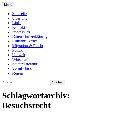
Zum
Menü
Inhalt
Seit 1998: Aktuelles aus und mit Bezug zu
AFRICA live
springen
Startseite
Afrika
Über uns
Links
Kontakt
Impressum
Datenschutzerklärung
Luftfahrt Afrika
Migration & Flucht
Politik
Umwelt
Wirtschaft
Kultur/Literatur
Vermischtes
Reisen
Suchen
nach:
Schlagwortarchiv:
Besuchsrecht