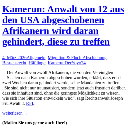
Kamerun: Anwalt von 12 aus
den USA abgeschobenen
Afrikanern wird daran
gehindert, diese zu treffen
4. März 2026
Allgemein
,
Migration & Flucht
Abschiebung
,
Besuchsrecht
,
Häftlinge
,
Kamerun
DerYoyo74
Der Anwalt von zwölf Afrikanern, die von den Vereinigten
Staaten nach Kamerun abgeschoben wurden, erklärt, dass er seit
zwei Wochen daran gehindert werde, seine Mandanten zu treffen.
„Sie sind nicht nur traumatisiert, sondern jetzt auch frustriert darüber,
dass sie inhaftiert sind, ohne die geringste Möglichkeit zu wissen,
wie sich ihre Situation entwickeln wird“, sagt Rechtsanwalt Joseph
Fru Awah lt.
RFI
.
Kamerun:
weiterlesen
→
Anwalt
(Mailen Sie uns gerne auch Ihre!)
von