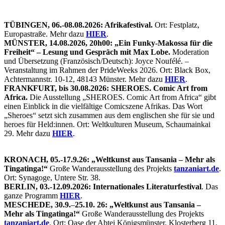
12
aus
den
TÜBINGEN, 06.-08.08.2026: Afrikafestival.
Ort: Festplatz,
USA
Europastraße. Mehr dazu
HIER
.
abgeschobenen
MÜNSTER, 14.08.2026, 20h00: „Ein Funky-Makossa für die
Afrikanern
Freiheit“ – Lesung und Gespräch mit Max Lobe.
Moderation
wird
und Übersetzung (Französisch/Deutsch): Joyce Noufélé. –
daran
Veranstaltung im Rahmen der PrideWeeks 2026. Ort: Black Box,
gehindert,
Achtermannstr. 10-12, 48143 Münster. Mehr dazu
HIER
.
diese
FRANKFURT, bis 30.08.2026: SHEROES. Comic Art from
zu
Africa.
Die Ausstellung „SHEROES. Comic Art from Africa“ gibt
treffen
einen Einblick in die vielfältige Comicszene Afrikas. Das Wort
„Sheroes“ setzt sich zusammen aus dem englischen she für sie und
heroes für Held:innen. Ort: Weltkulturen Museum, Schaumainkai
29. Mehr dazu
HIER
.
KRONACH, 05.-17.9.26: „Weltkunst aus Tansania – Mehr als
Tingatinga!“
Große Wanderausstellung des Projekts
tanzaniart.de
.
Ort: Synagoge, Untere Str. 38.
BERLIN, 03.-12.09.2026: Internationales Literaturfestival
. Das
ganze Programm
HIER
.
MESCHEDE, 30.9.
–
25.10. 26: „Weltkunst aus Tansania –
Mehr als Tingatinga!“
Große Wanderausstellung des Projekts
tanzaniart.de
. Ort: Oase der Abtei Königsmünster, Klosterberg 11.