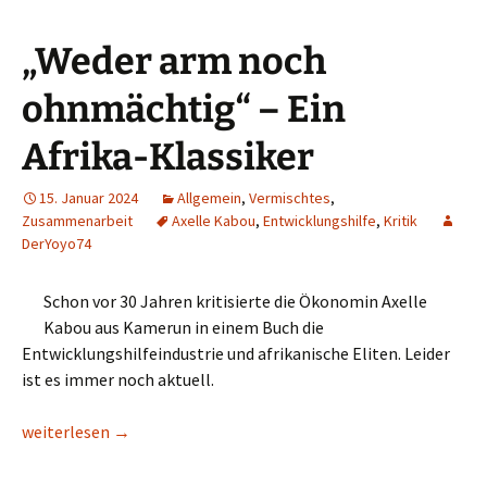
„Weder arm noch
ohnmächtig“ – Ein
Afrika-Klassiker
15. Januar 2024
Allgemein
,
Vermischtes
,
Zusammenarbeit
Axelle Kabou
,
Entwicklungshilfe
,
Kritik
DerYoyo74
Schon vor 30 Jahren kritisierte die Ökonomin Axelle
Kabou aus Kamerun in einem Buch die
Entwicklungshilfeindustrie und afrikanische Eliten. Leider
ist es immer noch aktuell.
„Weder arm noch ohnmächtig“ – Ein Afrika-Klassiker
weiterlesen
→