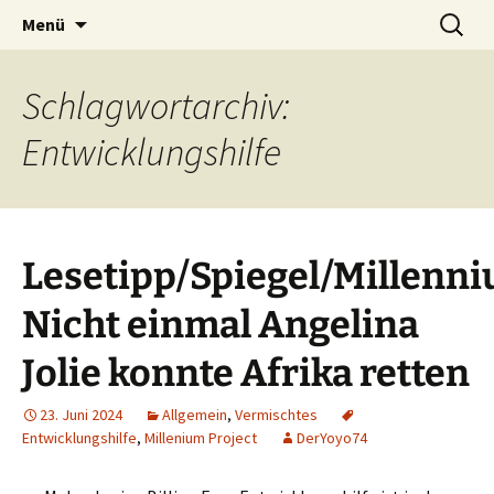
Seit 1998: Aktuelles aus und mit Bezug zu
Zum
Suchen
AFRICA live
Menü
Inhalt
nach:
Afrika
springen
Schlagwortarchiv:
Entwicklungshilfe
Lesetipp/Spiegel/Millenni
Nicht einmal Angelina
Jolie konnte Afrika retten
23. Juni 2024
Allgemein
,
Vermischtes
Entwicklungshilfe
,
Millenium Project
DerYoyo74