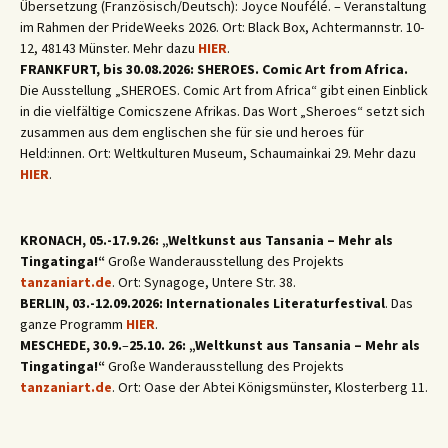
Übersetzung (Französisch/Deutsch): Joyce Noufélé. – Veranstaltung
im Rahmen der PrideWeeks 2026. Ort: Black Box, Achtermannstr. 10-
12, 48143 Münster. Mehr dazu
HIER
.
FRANKFURT, bis 30.08.2026: SHEROES. Comic Art from Africa.
Die Ausstellung „SHEROES. Comic Art from Africa“ gibt einen Einblick
in die vielfältige Comicszene Afrikas. Das Wort „Sheroes“ setzt sich
zusammen aus dem englischen she für sie und heroes für
Held:innen. Ort: Weltkulturen Museum, Schaumainkai 29. Mehr dazu
HIER
.
KRONACH, 05.-17.9.26: „Weltkunst aus Tansania – Mehr als
Tingatinga!“
Große Wanderausstellung des Projekts
tanzaniart.de
. Ort: Synagoge, Untere Str. 38.
BERLIN, 03.-12.09.2026: Internationales Literaturfestival
. Das
ganze Programm
HIER
.
MESCHEDE, 30.9.
–
25.10. 26: „Weltkunst aus Tansania – Mehr als
Tingatinga!“
Große Wanderausstellung des Projekts
tanzaniart.de
. Ort: Oase der Abtei Königsmünster, Klosterberg 11.