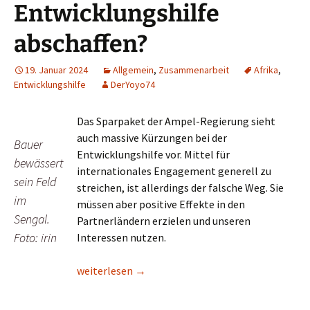
Entwicklungshilfe
abschaffen?
19. Januar 2024
Allgemein
,
Zusammenarbeit
Afrika
,
Entwicklungshilfe
DerYoyo74
Das Sparpaket der Ampel-Regierung sieht
auch massive Kürzungen bei der
Bauer
Entwicklungshilfe vor. Mittel für
bewässert
internationales Engagement generell zu
sein Feld
streichen, ist allerdings der falsche Weg. Sie
im
müssen aber positive Effekte in den
Sengal.
Partnerländern erzielen und unseren
Foto: irin
Interessen nutzen.
Lesetipp/cicero: Sparpläne der Ampel – Entwickl
weiterlesen
→