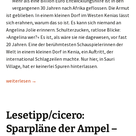
Mehr als eine Billion Euro Entwicklungshilfe ist in den
vergangenen 30 Jahren nach Afrika geflossen. Die Armut
ist geblieben. In einem kleinen Dorf im Westen Kenias lässt
sich erahnen, warum das so ist. Es kann sich niemand an
Angelina Jolie erinnern. Schulterzucken, ratlose Blicke:
»Angelina wer?« Es ist, als wäre sie nie dagewesen, vor fast
20 Jahren. Eine der berühmtesten Schauspielerinnen der
Welt in einem kleinen Dorf in Kenia, ein Auftritt, der
international Schlagzeilen machte. Nur hier, in Sauri
Village, hat er keinerlei Spuren hinterlassen.
Lesetipp/Spiegel/Millenniumsdörfer: Nicht einmal Angelina Jo
weiterlesen
→
Lesetipp/cicero:
Sparpläne der Ampel –