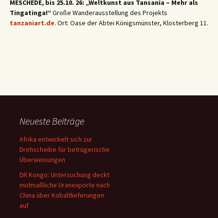
MESCHEDE, bis 25.10. 26: „Weltkunst aus Tansania – Mehr als
Tingatinga!“
Große Wanderausstellung des Projekts
tanzaniart.de
. Ort: Oase der Abtei Königsmünster, Klosterberg 11.
Neueste Beiträge
Afrika entwickelt sich zur
Drehscheibe für betrügerische
Überweisungen
DR Kongo: Untersuchung deckt
mutmaßliche Uranexporte nach
China über Kobaltlieferungen
auf