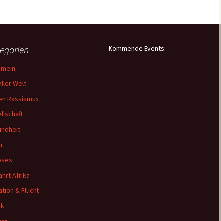
egorien
Kommende Events:
emein
aller Welt
en Rassismus
llschaft
ndheit
ur
oses
ahrt Afrika
ation & Flucht
ik
rät