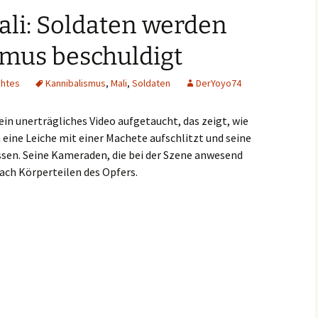
ali: Soldaten werden
smus beschuldigt
chtes
Kannibalismus
,
Mali
,
Soldaten
DerYoyo74
ein unerträgliches Video aufgetaucht, das zeigt, wie
 eine Leiche mit einer Machete aufschlitzt und seine
essen. Seine Kameraden, die bei der Szene anwesend
ach Körperteilen des Opfers.
n des Kannibalismus beschuldigt