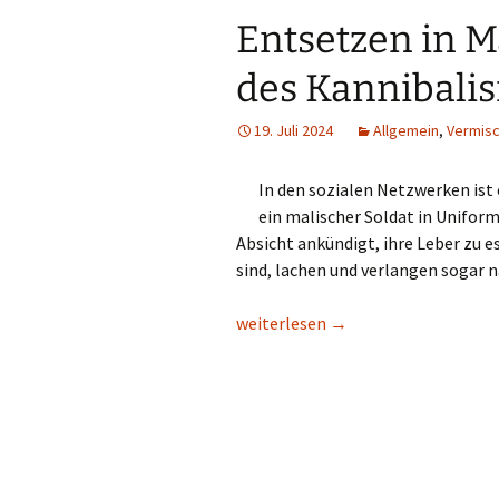
Entsetzen in M
des Kannibali
19. Juli 2024
Allgemein
,
Vermis
In den sozialen Netzwerken ist 
ein malischer Soldat in Uniform
Absicht ankündigt, ihre Leber zu 
sind, lachen und verlangen sogar n
Entsetzen in Mali: Soldaten werde
weiterlesen
→