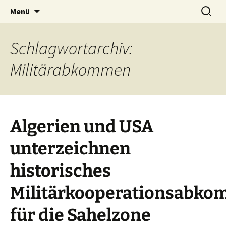
Seit 1998: Aktuelles aus und mit Bezug zu
Zum
Suchen
AFRICA live
Menü
Inhalt
nach:
Afrika
springen
Schlagwortarchiv:
Militärabkommen
Algerien und USA
unterzeichnen
historisches
Militärkooperationsabk
für die Sahelzone