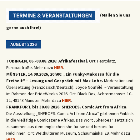
(Mailen Sie uns
gerne auch Ihre!)
TÜBINGEN, 06.-08.08.2026: Afrikafestival.
Ort: Festplatz,
Europastraße. Mehr dazu
HIER
.
MÜNSTER, 14.08.2026, 20h00: „Ein Funky-Makossa für die
Freiheit“ – Lesung und Gespräch mit Max Lobe.
Moderation und
Übersetzung (Französisch/Deutsch): Joyce Noufélé. – Veranstaltung
im Rahmen der PrideWeeks 2026. Ort: Black Box, Achtermannstr. 10-
12, 48143 Münster. Mehr dazu
HIER
.
FRANKFURT, bis 30.08.2026: SHEROES. Comic Art from Africa.
Die Ausstellung „SHEROES. Comic Art from Africa“ gibt einen Einblick
in die vielfältige Comicszene Afrikas. Das Wort „Sheroes“ setzt sich
zusammen aus dem englischen she für sie und heroes für
Held:innen. Ort: Weltkulturen Museum, Schaumainkai 29. Mehr dazu
HIER
.