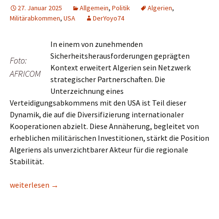
27. Januar 2025
Allgemein
,
Politik
Algerien
,
Militärabkommen
,
USA
DerYoyo74
In einem von zunehmenden
Sicherheitsherausforderungen geprägten
Foto:
Kontext erweitert Algerien sein Netzwerk
AFRICOM
strategischer Partnerschaften. Die
Unterzeichnung eines
Verteidigungsabkommens mit den USA ist Teil dieser
Dynamik, die auf die Diversifizierung internationaler
Kooperationen abzielt. Diese Annäherung, begleitet von
erheblichen militärischen Investitionen, stärkt die Position
Algeriens als unverzichtbarer Akteur für die regionale
Stabilität.
Algerien und USA unterzeichnen historisches Militärkoopera
weiterlesen
→