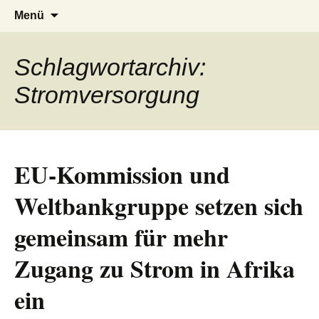
AFRICA live
Seit 1998: Aktuelles aus und mit Bezug
Zum
Suchen
Menü
Inhalt
nach:
zu Afrika
springen
Schlagwortarchiv:
Stromversorgung
EU-Kommission und
Weltbankgruppe setzen sich
gemeinsam für mehr
Zugang zu Strom in Afrika
ein