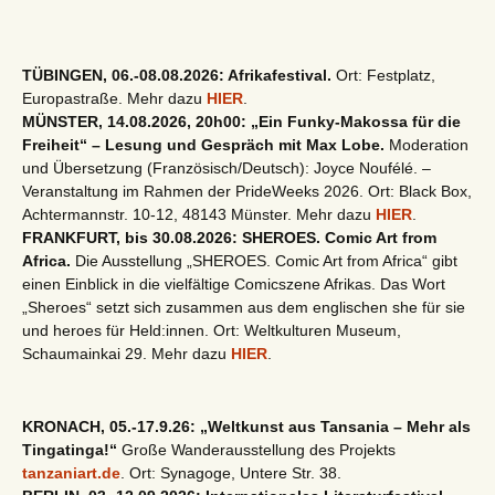
TÜBINGEN, 06.-08.08.2026: Afrikafestival.
Ort: Festplatz,
Europastraße. Mehr dazu
HIER
.
MÜNSTER, 14.08.2026, 20h00: „Ein Funky-Makossa für die
Freiheit“ – Lesung und Gespräch mit Max Lobe.
Moderation
und Übersetzung (Französisch/Deutsch): Joyce Noufélé. –
Veranstaltung im Rahmen der PrideWeeks 2026. Ort: Black Box,
Achtermannstr. 10-12, 48143 Münster. Mehr dazu
HIER
.
FRANKFURT, bis 30.08.2026: SHEROES. Comic Art from
Africa.
Die Ausstellung „SHEROES. Comic Art from Africa“ gibt
einen Einblick in die vielfältige Comicszene Afrikas. Das Wort
„Sheroes“ setzt sich zusammen aus dem englischen she für sie
und heroes für Held:innen. Ort: Weltkulturen Museum,
Schaumainkai 29. Mehr dazu
HIER
.
KRONACH, 05.-17.9.26: „Weltkunst aus Tansania – Mehr als
Tingatinga!“
Große Wanderausstellung des Projekts
tanzaniart.de
. Ort: Synagoge, Untere Str. 38.