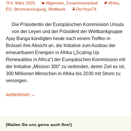
6. März 2025
Allgemein
,
Zusammenarbeit
Afrika
,
EU
,
Stromversorgung
,
Weltbank
DerYoyo74
Die Präsidentin der Europäischen Kommission Ursula
von der Leyen und der Präsident der Weltbankgruppe
Ajay Banga kündigten heute nach einem Treffen in
Brüssel ihre Absicht an, die Initiative zum Ausbau der
erneuerbaren Energien in Afrika („Scaling Up
Renewables in Africa“) der Europäischen Kommission mit
der Initiative „Mission 300“ zu verbinden, deren Ziel es ist,
300 Millionen Menschen in Afrika bis 2030 mit Strom zu
versorgen.
EU-Kommission und Weltbankgruppe setzen sich gemeinsam 
weiterlesen
→
(Mailen Sie uns gerne auch Ihre!)