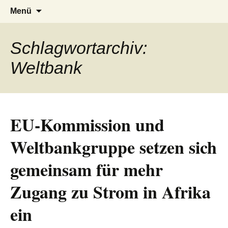
AFRICA live
Seit 1998: Aktuelles aus und mit Bezug
Zum
Suchen
Menü
Inhalt
nach:
zu Afrika
springen
Schlagwortarchiv:
Weltbank
EU-Kommission und
Weltbankgruppe setzen sich
gemeinsam für mehr
Zugang zu Strom in Afrika
ein