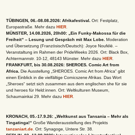
TÜBINGEN, 06.-08.08.2026: Afrikafestival.
Ort: Festplatz,
Europastraße. Mehr dazu
HIER
.
MÜNSTER, 14.08.2026, 20h00: „Ein Funky-Makossa für die
Freiheit“ – Lesung und Gespräch mit Max Lobe.
Moderation
und Übersetzung (Französisch/Deutsch): Joyce Noufélé. –
Veranstaltung im Rahmen der PrideWeeks 2026. Ort: Black Box,
Achtermannstr. 10-12, 48143 Münster. Mehr dazu
HIER
.
FRANKFURT, bis 30.08.2026: SHEROES. Comic Art from
Africa.
Die Ausstellung „SHEROES. Comic Art from Africa“ gibt
einen Einblick in die vielfältige Comicszene Afrikas. Das Wort
„Sheroes“ setzt sich zusammen aus dem englischen she für sie
und heroes für Held:innen. Ort: Weltkulturen Museum,
Schaumainkai 29. Mehr dazu
HIER
.
KRONACH, 05.-17.9.26: „Weltkunst aus Tansania – Mehr als
Tingatinga!“
Große Wanderausstellung des Projekts
tanzaniart.de
. Ort: Synagoge, Untere Str. 38.