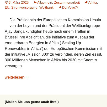
6. März 2025
Allgemein
,
Zusammenarbeit
Afrika
,
EU
,
Stromversorgung
,
Weltbank
DerYoyo74
Die Präsidentin der Europäischen Kommission Ursula
von der Leyen und der Präsident der Weltbankgruppe
Ajay Banga kündigten heute nach einem Treffen in
Brüssel ihre Absicht an, die Initiative zum Ausbau der
erneuerbaren Energien in Afrika („Scaling Up
Renewables in Africa“) der Europäischen Kommission mit
der Initiative „Mission 300“ zu verbinden, deren Ziel es ist,
300 Millionen Menschen in Afrika bis 2030 mit Strom zu
versorgen.
EU-Kommission und Weltbankgruppe setzen sich gemeinsam 
weiterlesen
→
(Mailen Sie uns gerne auch Ihre!)