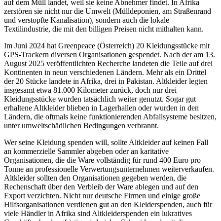
auf dem Müll landet, weil sie keine Abnehmer findet. In Afrika
zerstören sie nicht nur die Umwelt (Mülldeponien, am Straßenrand
und verstopfte Kanalisation), sondern auch die lokale
Textilindustrie, die mit den billigen Preisen nicht mithalten kann.
Im Juni 2024 hat Greenpeace (Österreich) 20 Kleidungsstücke mit
GPS‑Trackern diversen Organisationen gespendet. Nach der am 13.
August 2025 veröffentlichten Recherche landeten die Teile auf drei
Kontinenten in neun verschiedenen Ländern. Mehr als ein Drittel
der 20 Stücke landete in Afrika, drei in Pakistan. Altkleider legten
insgesamt etwa 81.000 Kilometer zurück, doch nur drei
Kleidungsstücke wurden tatsächlich weiter genutzt. Sogar gut
erhaltene Altkleider blieben in Lagerhallen oder wurden in den
Ländern, die oftmals keine funktionierenden Abfallsysteme besitzen,
unter umweltschädlichen Bedingungen verbrannt.
Wer seine Kleidung spenden will, sollte Altkleider auf keinen Fall
an kommerzielle Sammler abgeben oder an karitative
Organisationen, die die Ware vollständig für rund 400 Euro pro
Tonne an professionelle Verwertungsunternehmen weiterverkaufen.
Altkleider sollten den Organisationen gegeben werden, die
Rechenschaft über den Verbleib der Ware ablegen und auf den
Export verzichten. Nicht nur deutsche Firmen und einige große
Hilfsorganisationen verdienen gut an den Kleiderspenden, auch für
viele Händler in Afrika sind Altkleiderspenden ein lukratives