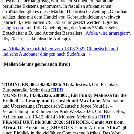
Geschäft, aber langfristig wird vielen Schneidern damit die
berufliche Existenz genommen. In fast allen afrikanischen
Großstädten gibt es diese Märkte. Die britische Zeitung „Guardian“
schätzt, dass mit dem Handel von Gebrauchtkleidung weltweit
jährlich 3,7 Milliarden US-Dollar umgesetzt werden. (Quelle:
achgut.com
, mit frdl. Genehmigung des Autors *Volker Seitz,
Botschafter a.D. und Autor des Bestsellers „
Afrika wird armregiert
“,
dtv, 2021 (11. aktualisierte Auflage).
Beitragsnavigation
←
Afrika-Kurznachrichten vom 18.08.2025
Chinesische und
indische Autobauer drängen nach Südafrika
→
(Mailen Sie uns gerne auch Ihre!)
TÜBINGEN, 06.-08.08.2026: Afrikafestival.
Ort: Festplatz,
Europastraße. Mehr dazu
HIER
.
MÜNSTER, 14.08.2026, 20h00: „Ein Funky-Makossa für die
Freiheit“ – Lesung und Gespräch mit Max Lobe.
Moderation
und Übersetzung (Französisch/Deutsch): Joyce Noufélé. –
Veranstaltung im Rahmen der PrideWeeks 2026. Ort: Black Box,
Achtermannstr. 10-12, 48143 Münster. Mehr dazu
HIER
.
FRANKFURT, bis 30.08.2026: SHEROES. Comic Art from
Africa.
Die Ausstellung „SHEROES. Comic Art from Africa“ gibt
einen Einblick in die vielfältige Comicszene Afrikas. Das Wort