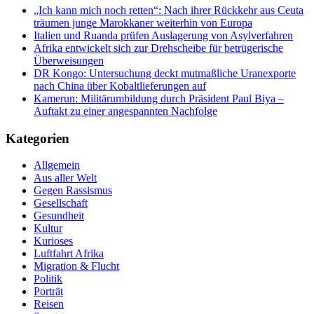
„Ich kann mich noch retten“: Nach ihrer Rückkehr aus Ceuta
träumen junge Marokkaner weiterhin von Europa
Italien und Ruanda prüfen Auslagerung von Asylverfahren
Afrika entwickelt sich zur Drehscheibe für betrügerische
Überweisungen
DR Kongo: Untersuchung deckt mutmaßliche Uranexporte
nach China über Kobaltlieferungen auf
Kamerun: Militärumbildung durch Präsident Paul Biya –
Auftakt zu einer angespannten Nachfolge
Kategorien
Allgemein
Aus aller Welt
Gegen Rassismus
Gesellschaft
Gesundheit
Kultur
Kurioses
Luftfahrt Afrika
Migration & Flucht
Politik
Porträt
Reisen