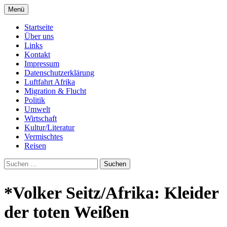
Zum
Menü
Inhalt
Seit 1998: Aktuelles aus und mit Bezug zu
AFRICA live
springen
Startseite
Afrika
Über uns
Links
Kontakt
Impressum
Datenschutzerklärung
Luftfahrt Afrika
Migration & Flucht
Politik
Umwelt
Wirtschaft
Kultur/Literatur
Vermischtes
Reisen
Suchen
nach:
*Volker Seitz/Afrika: Kleider
der toten Weißen