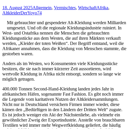
18. August 2025
Allgemein
,
Vermischtes
,
Wirtschaft
Afrika
,
Altkleider
DerYoyo74
Mit gebrauchter und gespendeter Alt-Kleidung werden Milliarden
umgesetzt. Und oft die regionale Kleidungsindustrie ruiniert. In
West- und Ostafrika nennen die Menschen die gebrauchten
Kleidungsstücke aus dem Westen, die auf ihren Märkten verkauft
werden, „Kleider der toten Weißen“. Der Begriff entstand, weil die
Afrikaner annahmen, dass die Kleidung von Menschen stammte, die
gestorben waren.
Anders als im Westen, wo Konsumenten viele Kleidungsstücke
besitzen, die sie nach immer kürzerer Zeit aussortieren, wird
wertvolle Kleidung in Afrika nicht entsorgt, sondern so lange wie
möglich getragen.
400.000 Tonnen Second-Hand-Kleidung landen jedes Jahr in
afrikanischen Häfen, sogenannte Fast Fashion. Es gibt noch immer
die Legende vom karitativen Nutzen der Altkleidersammlungen.
Nicht nur in Deutschland versichern Firmen immer wieder, diese
kämen den „Bedürftigen in den Ländern der Dritten Welt“ zugute.
Es ist jedoch weniger ein Akt der Nächstenliebe, als vielmehr ein
gewöhnlicher Zweig der Exportindustrie. Anstelle von brauchbaren
Textilien wird immer mehr Wegwerfk­leidung geliefert, die häufig