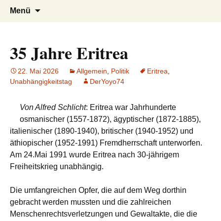
AFRICA live
Seit 1998: Aktuelles aus und mit Bezug
Zum
Suchen
Menü
Inhalt
nach:
zu Afrika
springen
35 Jahre Eritrea
22. Mai 2026
Allgemein
,
Politik
Eritrea
,
Unabhängigkeitstag
DerYoyo74
Von Alfred Schlicht
: Eritrea war Jahrhunderte
osmanischer (1557-1872), ägyptischer (1872-1885),
italienischer (1890-1940), britischer (1940-1952) und
äthiopischer (1952-1991) Fremdherrschaft unterworfen.
Am 24.Mai 1991 wurde Eritrea nach 30-jährigem
Freiheitskrieg unabhängig.
Die umfangreichen Opfer, die auf dem Weg dorthin
gebracht werden mussten und die zahlreichen
Menschenrechtsverletzungen und Gewaltakte, die die