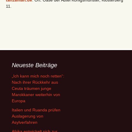
tanzaniart.de
. Ort: Oase der Abtei Königsmünster, Klosterberg
11.
Neueste Beiträge
„Ich kann mich noch retten“:
Nach ihrer Rückkehr aus
Ceuta träumen junge
Marokkaner weiterhin von
Europa
Italien und Ruanda prüfen
Auslagerung von
Asylverfahren
Afrika entwickelt sich zur