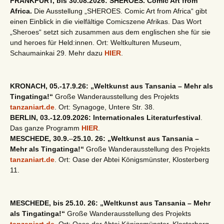
FRANKFURT, bis 30.08.2026: SHEROES. Comic Art from
Africa.
Die Ausstellung „SHEROES. Comic Art from Africa“ gibt
einen Einblick in die vielfältige Comicszene Afrikas. Das Wort
„Sheroes“ setzt sich zusammen aus dem englischen she für sie
und heroes für Held:innen. Ort: Weltkulturen Museum,
Schaumainkai 29. Mehr dazu
HIER
.
KRONACH, 05.-17.9.26: „Weltkunst aus Tansania – Mehr als
Tingatinga!“
Große Wanderausstellung des Projekts
tanzaniart.de
. Ort: Synagoge, Untere Str. 38.
BERLIN, 03.-12.09.2026: Internationales Literaturfestival
.
Das ganze Programm
HIER
.
MESCHEDE, 30.9.
–
25.10. 26: „Weltkunst aus Tansania –
Mehr als Tingatinga!“
Große Wanderausstellung des Projekts
tanzaniart.de
. Ort: Oase der Abtei Königsmünster, Klosterberg
11.
MESCHEDE, bis 25.10. 26: „Weltkunst aus Tansania – Mehr
als Tingatinga!“
Große Wanderausstellung des Projekts