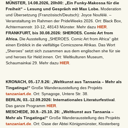
MÜNSTER, 14.08.2026, 20h00: „Ein Funky-Makossa für die
Freiheit“ – Lesung und Gespräch mit Max Lobe.
Moderation
und Übersetzung (Französisch/Deutsch): Joyce Noufélé. –
Veranstaltung im Rahmen der PrideWeeks 2026. Ort: Black Box,
Achtermannstr. 10-12, 48143 Münster. Mehr dazu
HIER
.
FRANKFURT, bis 30.08.2026: SHEROES. Comic Art from
Africa.
Die Ausstellung „SHEROES. Comic Art from Africa“ gibt
einen Einblick in die vielfältige Comicszene Afrikas. Das Wort
„Sheroes“ setzt sich zusammen aus dem englischen she für sie
und heroes für Held:innen. Ort: Weltkulturen Museum,
Schaumainkai 29. Mehr dazu
HIER
.
KRONACH, 05.-17.9.26: „Weltkunst aus Tansania – Mehr als
Tingatinga!“
Große Wanderausstellung des Projekts
tanzaniart.de
. Ort: Synagoge, Untere Str. 38.
BERLIN, 03.-12.09.2026: Internationales Literaturfestival
.
Das ganze Programm
HIER
.
MESCHEDE, 30.9.
–
25.10. 26: „Weltkunst aus Tansania –
Mehr als Tingatinga!“
Große Wanderausstellung des Projekts
tanzaniart.de
. Ort: Oase der Abtei Königsmünster, Klosterberg