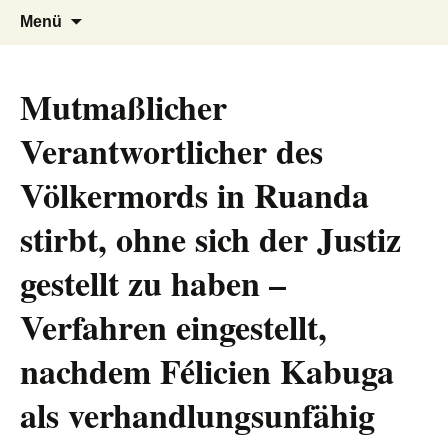
AFRICA live
Seit 1998: Aktuelles aus und mit Bezug
Zum
Suchen
Menü
Inhalt
nach:
zu Afrika
springen
Mutmaßlicher
Verantwortlicher des
Völkermords in Ruanda
stirbt, ohne sich der Justiz
gestellt zu haben –
Verfahren eingestellt,
nachdem Félicien Kabuga
als verhandlungsunfähig