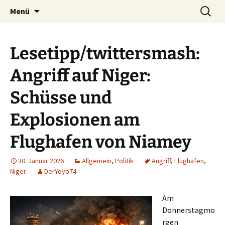
Seit 1998: Aktuelles aus und mit Bezug zu
Zum
Suchen
AFRICA live
Menü
Inhalt
nach:
Afrika
springen
Lesetipp/twittersmash:
Angriff auf Niger:
Schüsse und
Explosionen am
Flughafen von Niamey
30. Januar 2026
Allgemein
,
Politik
Angriff
,
Flughafen
,
Niger
DerYoyo74
Am
Donnerstagmo
rgen