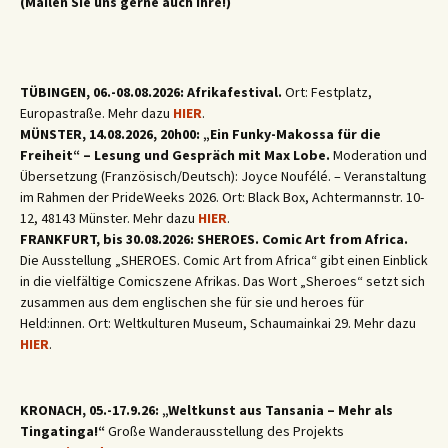
(Mailen Sie uns gerne auch Ihre!)
TÜBINGEN, 06.-08.08.2026: Afrikafestival.
Ort: Festplatz,
Europastraße. Mehr dazu
HIER
.
MÜNSTER, 14.08.2026, 20h00: „Ein Funky-Makossa für die
Freiheit“ – Lesung und Gespräch mit Max Lobe.
Moderation und
Übersetzung (Französisch/Deutsch): Joyce Noufélé. – Veranstaltung
im Rahmen der PrideWeeks 2026. Ort: Black Box, Achtermannstr. 10-
12, 48143 Münster. Mehr dazu
HIER
.
FRANKFURT, bis 30.08.2026: SHEROES. Comic Art from Africa.
Die Ausstellung „SHEROES. Comic Art from Africa“ gibt einen Einblick
in die vielfältige Comicszene Afrikas. Das Wort „Sheroes“ setzt sich
zusammen aus dem englischen she für sie und heroes für
Held:innen. Ort: Weltkulturen Museum, Schaumainkai 29. Mehr dazu
HIER
.
KRONACH, 05.-17.9.26: „Weltkunst aus Tansania – Mehr als
Tingatinga!“
Große Wanderausstellung des Projekts