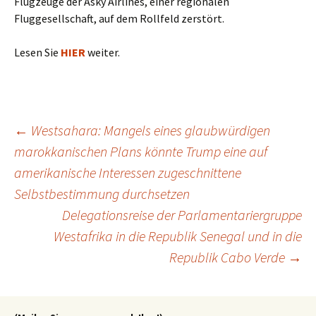
Flugzeuge der Asky Airlines, einer regionalen
Fluggesellschaft, auf dem Rollfeld zerstört.
Lesen Sie
HIER
weiter.
Beitragsnavigation
←
Westsahara: Mangels eines glaubwürdigen
marokkanischen Plans könnte Trump eine auf
amerikanische Interessen zugeschnittene
Selbstbestimmung durchsetzen
Delegationsreise der Parlamentariergruppe
Westafrika in die Republik Senegal und in die
Republik Cabo Verde
→