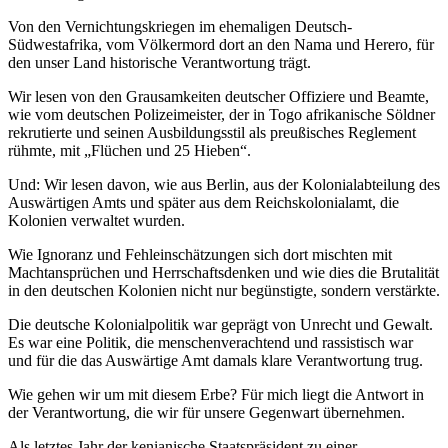
Von den Vernichtungskriegen im ehemaligen Deutsch-
Südwestafrika, vom Völkermord dort an den Nama und Herero, für
den unser Land historische Verantwortung trägt.
Wir lesen von den Grausamkeiten deutscher Offiziere und Beamte,
wie vom deutschen Polizeimeister, der in Togo afrikanische Söldner
rekrutierte und seinen Ausbildungsstil als preußisches Reglement
rühmte, mit „Flüchen und 25 Hieben“.
Und: Wir lesen davon, wie aus Berlin, aus der Kolonialabteilung des
Auswärtigen Amts und später aus dem Reichskolonialamt, die
Kolonien verwaltet wurden.
Wie Ignoranz und Fehleinschätzungen sich dort mischten mit
Machtansprüchen und Herrschaftsdenken und wie dies die Brutalität
in den deutschen Kolonien nicht nur begünstigte, sondern verstärkte.
Die deutsche Kolonialpolitik war geprägt von Unrecht und Gewalt.
Es war eine Politik, die menschenverachtend und rassistisch war
und für die das Auswärtige Amt damals klare Verantwortung trug.
Wie gehen wir um mit diesem Erbe? Für mich liegt die Antwort in
der Verantwortung, die wir für unsere Gegenwart übernehmen.
Als letztes Jahr der kenianische Staatspräsident zu einer