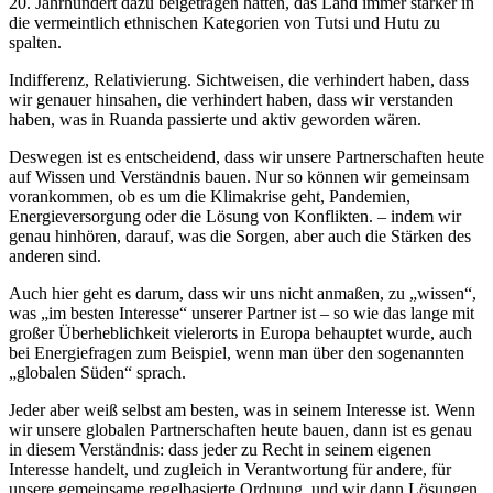
20. Jahrhundert dazu beigetragen hatten, das Land immer stärker in
die vermeintlich ethnischen Kategorien von Tutsi und Hutu zu
spalten.
Indifferenz, Relativierung. Sichtweisen, die verhindert haben, dass
wir genauer hinsahen, die verhindert haben, dass wir verstanden
haben, was in Ruanda passierte und aktiv geworden wären.
Deswegen ist es entscheidend, dass wir unsere Partnerschaften heute
auf Wissen und Verständnis bauen. Nur so können wir gemeinsam
vorankommen, ob es um die Klimakrise geht, Pandemien,
Energieversorgung oder die Lösung von Konflikten. – indem wir
genau hinhören, darauf, was die Sorgen, aber auch die Stärken des
anderen sind.
Auch hier geht es darum, dass wir uns nicht anmaßen, zu „wissen“,
was „im besten Interesse“ unserer Partner ist – so wie das lange mit
großer Überheblichkeit vielerorts in Europa behauptet wurde, auch
bei Energiefragen zum Beispiel, wenn man über den sogenannten
„globalen Süden“ sprach.
Jeder aber weiß selbst am besten, was in seinem Interesse ist. Wenn
wir unsere globalen Partnerschaften heute bauen, dann ist es genau
in diesem Verständnis: dass jeder zu Recht in seinem eigenen
Interesse handelt, und zugleich in Verantwortung für andere, für
unsere gemeinsame regelbasierte Ordnung, und wir dann Lösungen