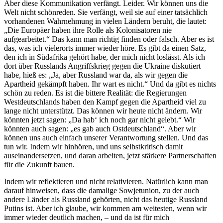
Aber diese Kommunikation verfängt. Leider. Wir können uns die
Welt nicht schönreden. Sie verfängt, weil sie auf einer tatsächlich
vorhandenen Wahrnehmung in vielen Ländern beruht, die lautet:
„Die Europäer haben ihre Rolle als Kolonisatoren nie
aufgearbeitet.“ Das kann man richtig finden oder falsch. Aber es ist
das, was ich vielerorts immer wieder höre. Es gibt da einen Satz,
den ich in Südafrika gehört habe, der mich nicht loslässt. Als ich
dort über Russlands Angriffskrieg gegen die Ukraine diskutiert
habe, hieß es: „Ja, aber Russland war da, als wir gegen die
Apartheid gekämpft haben. Ihr wart es nicht.“ Und da gibt es nichts
schön zu reden. Es ist die bittere Realität: die Regierungen
Westdeutschlands haben den Kampf gegen die Apartheid viel zu
lange nicht unterstützt. Das können wir heute nicht ändern. Wir
könnten jetzt sagen: „Da hab‘ ich noch gar nicht gelebt.“ Wir
könnten auch sagen: „es gab auch Ostdeutschland“. Aber wir
können uns auch einfach unserer Verantwortung stellen. Und das
tun wir. Indem wir hinhören, und uns selbstkritisch damit
auseinandersetzen, und daran arbeiten, jetzt stärkere Partnerschaften
für die Zukunft bauen.
Indem wir reflektieren und nicht relativieren. Natürlich kann man
darauf hinweisen, dass die damalige Sowjetunion, zu der auch
andere Länder als Russland gehörten, nicht das heutige Russland
Putins ist. Aber ich glaube, wir kommen am weitesten, wenn wir
immer wieder deutlich machen, – und da ist für mich