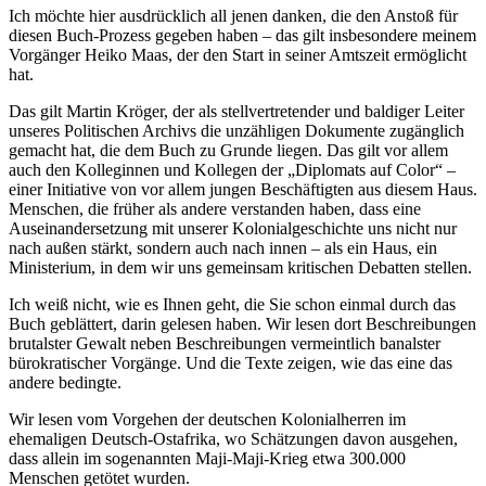
Ich möchte hier ausdrücklich all jenen danken, die den Anstoß für
diesen Buch-Prozess gegeben haben – das gilt insbesondere meinem
Vorgänger Heiko Maas, der den Start in seiner Amtszeit ermöglicht
hat.
Das gilt Martin Kröger, der als stellvertretender und baldiger Leiter
unseres Politischen Archivs die unzähligen Dokumente zugänglich
gemacht hat, die dem Buch zu Grunde liegen. Das gilt vor allem
auch den Kolleginnen und Kollegen der „Diplomats auf Color“ –
einer Initiative von vor allem jungen Beschäftigten aus diesem Haus.
Menschen, die früher als andere verstanden haben, dass eine
Auseinandersetzung mit unserer Kolonialgeschichte uns nicht nur
nach außen stärkt, sondern auch nach innen – als ein Haus, ein
Ministerium, in dem wir uns gemeinsam kritischen Debatten stellen.
Ich weiß nicht, wie es Ihnen geht, die Sie schon einmal durch das
Buch geblättert, darin gelesen haben. Wir lesen dort Beschreibungen
brutalster Gewalt neben Beschreibungen vermeintlich banalster
bürokratischer Vorgänge. Und die Texte zeigen, wie das eine das
andere bedingte.
Wir lesen vom Vorgehen der deutschen Kolonialherren im
ehemaligen Deutsch-Ostafrika, wo Schätzungen davon ausgehen,
dass allein im sogenannten Maji-Maji-Krieg etwa 300.000
Menschen getötet wurden.