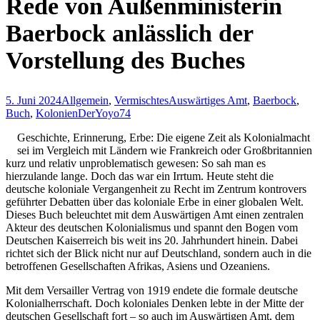
Rede von Außenministerin
Baerbock anlässlich der
Vorstellung des Buches
5. Juni 2024
Allgemein
,
Vermischtes
Auswärtiges Amt
,
Baerbock
,
Buch
,
Kolonien
DerYoyo74
Geschichte, Erinnerung, Erbe: Die eigene Zeit als Kolonialmacht
sei im Vergleich mit Ländern wie Frankreich oder Großbritannien
kurz und relativ unproblematisch gewesen: So sah man es
hierzulande lange. Doch das war ein Irrtum. Heute steht die
deutsche koloniale Vergangenheit zu Recht im Zentrum kontrovers
geführter Debatten über das koloniale Erbe in einer globalen Welt.
Dieses Buch beleuchtet mit dem Auswärtigen Amt einen zentralen
Akteur des deutschen Kolonialismus und spannt den Bogen vom
Deutschen Kaiserreich bis weit ins 20. Jahrhundert hinein. Dabei
richtet sich der Blick nicht nur auf Deutschland, sondern auch in die
betroffenen Gesellschaften Afrikas, Asiens und Ozeaniens.
Mit dem Versailler Vertrag von 1919 endete die formale deutsche
Kolonialherrschaft. Doch koloniales Denken lebte in der Mitte der
deutschen Gesellschaft fort – so auch im Auswärtigen Amt, dem