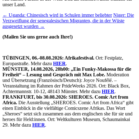
unser Land.
Beitragsnavigation
←
Uganda: Chinesisch wird in Schulen immer beliebter
Niger: Die
Verzweiflung der senegalesischen Migranten, die in der Wüste
ausgesetzt wurden
→
(Mailen Sie uns gerne auch Ihre!)
TÜBINGEN, 06.-08.08.2026: Afrikafestival.
Ort: Festplatz,
Europastraße. Mehr dazu
HIER
.
MÜNSTER, 14.08.2026, 20h00: „Ein Funky-Makossa für die
Freiheit“ – Lesung und Gespräch mit Max Lobe.
Moderation
und Übersetzung (Französisch/Deutsch): Joyce Noufélé. –
Veranstaltung im Rahmen der PrideWeeks 2026. Ort: Black Box,
Achtermannstr. 10-12, 48143 Münster. Mehr dazu
HIER
.
FRANKFURT, bis 30.08.2026: SHEROES. Comic Art from
Africa.
Die Ausstellung „SHEROES. Comic Art from Africa“ gibt
einen Einblick in die vielfältige Comicszene Afrikas. Das Wort
„Sheroes“ setzt sich zusammen aus dem englischen she für sie und
heroes für Held:innen. Ort: Weltkulturen Museum, Schaumainkai
29. Mehr dazu
HIER
.