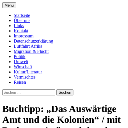
Zum
Menü
Inhalt
Seit 1998: Aktuelles aus und mit Bezug zu
AFRICA live
springen
Startseite
Afrika
Über uns
Links
Kontakt
Impressum
Datenschutzerklärung
Luftfahrt Afrika
Migration & Flucht
Politik
Umwelt
Wirtschaft
Kultur/Literatur
Vermischtes
Reisen
Suchen
nach:
Buchtipp: „Das Auswärtige
Amt und die Kolonien“ / mit