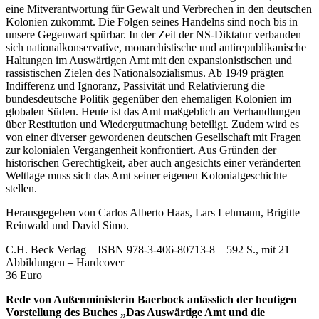
eine Mitverantwortung für Gewalt und Verbrechen in den deutschen
Kolonien zukommt. Die Folgen seines Handelns sind noch bis in
unsere Gegenwart spürbar. In der Zeit der NS-Diktatur verbanden
sich nationalkonservative, monarchistische und antirepublikanische
Haltungen im Auswärtigen Amt mit den expansionistischen und
rassistischen Zielen des Nationalsozialismus. Ab 1949 prägten
Indifferenz und Ignoranz, Passivität und Relativierung die
bundesdeutsche Politik gegenüber den ehemaligen Kolonien im
globalen Süden. Heute ist das Amt maßgeblich an Verhandlungen
über Restitution und Wiedergutmachung beteiligt. Zudem wird es
von einer diverser gewordenen deutschen Gesellschaft mit Fragen
zur kolonialen Vergangenheit konfrontiert. Aus Gründen der
historischen Gerechtigkeit, aber auch angesichts einer veränderten
Weltlage muss sich das Amt seiner eigenen Kolonialgeschichte
stellen.
Herausgegeben von Carlos Alberto Haas, Lars Lehmann, Brigitte
Reinwald und David Simo.
C.H. Beck Verlag – ISBN 978-3-406-80713-8 – 592 S., mit 21
Abbildungen – Hardcover
36 Euro
Rede von Außenministerin Baerbock anlässlich der heutigen
Vorstellung des Buches „Das Auswärtige Amt und die