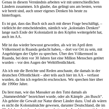
Genau in diesem Verständnis arbeiten wir mit unterschiedlichen
Ländern zusammen. Ich glaube, das gelingt uns am besten, wenn
wir bereit sind, auch unser eigenes Denken bis heute zu
hinterfragen.
Es ist gut, dass das Buch sich auch mit dieser Frage beschäftigt, –
vielleicht der entscheidenden, nämlich wie „koloniales Denken“
lange nach Ende der Kolonialzeit in den Köpfen weitergelebt hat,
auch im AA.
Mir ist das wieder bewusst geworden, als wir im April dem
Völkermord in Ruanda gedacht haben, – dort vor Ort zu sein, mit
Angehörigen der Opfer zu sprechen. Über den Völkermord in
Ruanda, bei dem vor 30 Jahren fast eine Million Menschen getötet
wurden – vor den Augen der Weltöffentlichkeit.
Als ich mir die Berichte und Reden anschaute, die damals in der
deutschen Öffentlichkeit – aber teils auch hier im AA – verfasst
wurden, da bin ich regelrecht erschrocken. Wir sprechen hier über
die 1990er Jahre.
Da liest man, wie das Massaker an den Tutsi damals als
„Stammesfehde“ bezeichnet wurde, oder als Kämpfe „im Busch“.
Als gehöre die Gewalt zur Natur dieser Länder dazu. Und als wären
es nicht die Kolonialmächte gewesen, darunter Deutschland, die im