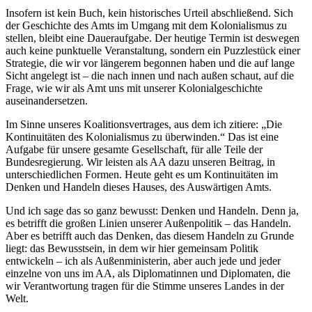
Insofern ist kein Buch, kein historisches Urteil abschließend. Sich
der Geschichte des Amts im Umgang mit dem Kolonialismus zu
stellen, bleibt eine Daueraufgabe. Der heutige Termin ist deswegen
auch keine punktuelle Veranstaltung, sondern ein Puzzlestück einer
Strategie, die wir vor längerem begonnen haben und die auf lange
Sicht angelegt ist – die nach innen und nach außen schaut, auf die
Frage, wie wir als Amt uns mit unserer Kolonialgeschichte
auseinandersetzen.
Im Sinne unseres Koalitionsvertrages, aus dem ich zitiere: „Die
Kontinuitäten des Kolonialismus zu überwinden.“ Das ist eine
Aufgabe für unsere gesamte Gesellschaft, für alle Teile der
Bundesregierung. Wir leisten als AA dazu unseren Beitrag, in
unterschiedlichen Formen. Heute geht es um Kontinuitäten im
Denken und Handeln dieses Hauses, des Auswärtigen Amts.
Und ich sage das so ganz bewusst: Denken und Handeln. Denn ja,
es betrifft die großen Linien unserer Außenpolitik – das Handeln.
Aber es betrifft auch das Denken, das diesem Handeln zu Grunde
liegt: das Bewusstsein, in dem wir hier gemeinsam Politik
entwickeln – ich als Außenministerin, aber auch jede und jeder
einzelne von uns im AA, als Diplomatinnen und Diplomaten, die
wir Verantwortung tragen für die Stimme unseres Landes in der
Welt.