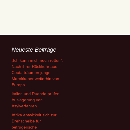
Neueste Beiträge
„Ich kann mich noch retten“:
Nach ihrer Rückkehr aus
Ceuta träumen junge
Marokkaner weiterhin von
Europa
Italien und Ruanda prüfen
Auslagerung von
Asylverfahren
Afrika entwickelt sich zur
Drehscheibe für
betrügerische