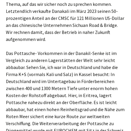
Thema, auf das wir sicher noch zu sprechen kommen.
Letztendlich verkaufte Danakali im März 2023 seinen 50-
prozentigen Anteil an der CMSC für 121 Millionen US-Dollar
an das chinesische Unternehmen Sichuan Road & Bridge.
Wir rechnen damit, dass der Betrieb in naher Zukunft
aufgenommen wird.
Das Pottasche- Vorkommen in der Danakil-Senke ist im
Vergleich zu anderen Lagerstätten der Welt sehr leicht
abbaubar. Sehen Sie, ich war in Deutschland und habe die
Firma K+S (vormals Kali und Salz) in Kassel besucht: In
Deutschland wird im Untertagebau in Förderbereichen
zwischen 400 und 1300 Metern Tiefe unter enorm hohen
Kosten der Rohstoff abgebaut. Hier, in Eritrea, lagert
Pottasche nahezu direkt an der Oberfläche. Es ist leicht
abbaubar, hat einen hohen Reinheitsgrad und die Nähe zum
Roten Meer sichert eine kurze Route zur weltweiten
Verschiffung. Die Weiterverarbeitung der Pottasche zu
Düngemittel wurde mit EUROCHEM mit Sitz in der Schweiz