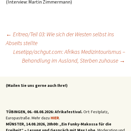
(Interview: Martin Zimmermann)
Beitragsnavigation
←
Eritrea/Teil 03: Wie sich der Westen selbst ins
Abseits stellte
Lesetipp/achgut.com: Afrikas Medizintourismus –
Behandlung im Ausland, Sterben zuhause
→
(Mailen Sie uns gerne auch Ihre!)
TÜBINGEN, 06.-08.08.2026: Afrikafestival.
Ort: Festplatz,
Europastraße. Mehr dazu
HIER
.
MÜNSTER, 14.08.2026, 20h00: „Ein Funky-Makossa für die
Freiheit“ – Lesung und Gespräch mit Max Lobe.
Moderation und