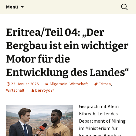
Seit 1998: Aktuelles aus und mit Bezug zu
Zum
Suchen
AFRICA live
Menü
Inhalt
nach:
Afrika
springen
Eritrea/Teil 04: „Der
Bergbau ist ein wichtiger
Motor für die
Entwicklung des Landes“
22. Januar 2026
Allgemein
,
Wirtschaft
Eritrea
,
Wirtschaft
DerYoyo74
Gespräch mit Alem
Kibreab, Leiter des
Department of Mining
im Ministerium für
Energieund Bergbau.