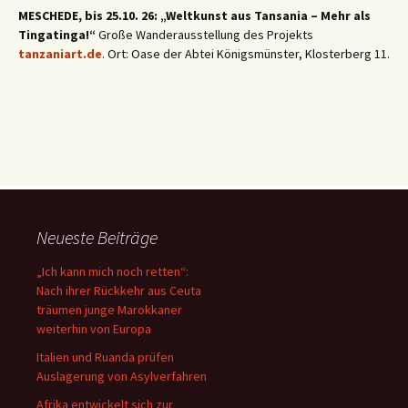
MESCHEDE, bis 25.10. 26: „Weltkunst aus Tansania – Mehr als
Tingatinga!“
Große Wanderausstellung des Projekts
tanzaniart.de
. Ort: Oase der Abtei Königsmünster, Klosterberg 11.
Neueste Beiträge
„Ich kann mich noch retten“:
Nach ihrer Rückkehr aus Ceuta
träumen junge Marokkaner
weiterhin von Europa
Italien und Ruanda prüfen
Auslagerung von Asylverfahren
Afrika entwickelt sich zur