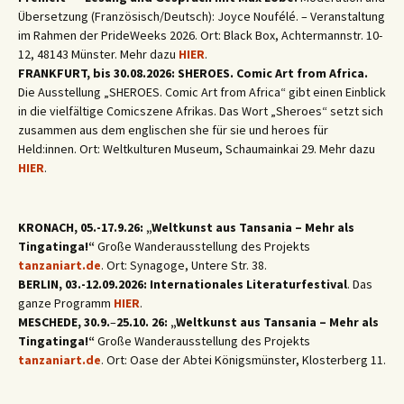
Übersetzung (Französisch/Deutsch): Joyce Noufélé. – Veranstaltung
im Rahmen der PrideWeeks 2026. Ort: Black Box, Achtermannstr. 10-
12, 48143 Münster. Mehr dazu
HIER
.
FRANKFURT, bis 30.08.2026: SHEROES. Comic Art from Africa.
Die Ausstellung „SHEROES. Comic Art from Africa“ gibt einen Einblick
in die vielfältige Comicszene Afrikas. Das Wort „Sheroes“ setzt sich
zusammen aus dem englischen she für sie und heroes für
Held:innen. Ort: Weltkulturen Museum, Schaumainkai 29. Mehr dazu
HIER
.
KRONACH, 05.-17.9.26: „Weltkunst aus Tansania – Mehr als
Tingatinga!“
Große Wanderausstellung des Projekts
tanzaniart.de
. Ort: Synagoge, Untere Str. 38.
BERLIN, 03.-12.09.2026: Internationales Literaturfestival
. Das
ganze Programm
HIER
.
MESCHEDE, 30.9.
–
25.10. 26: „Weltkunst aus Tansania – Mehr als
Tingatinga!“
Große Wanderausstellung des Projekts
tanzaniart.de
. Ort: Oase der Abtei Königsmünster, Klosterberg 11.