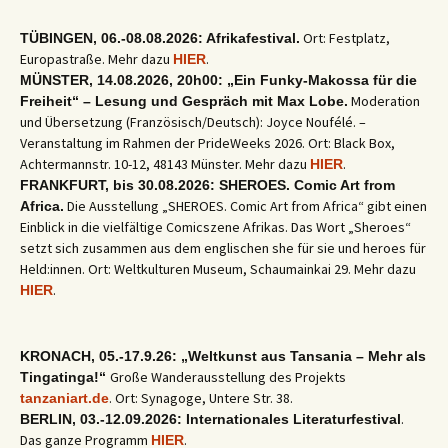
Ort: Festplatz,
TÜBINGEN, 06.-08.08.2026: Afrikafestival.
Europastraße. Mehr dazu
.
HIER
MÜNSTER, 14.08.2026, 20h00: „Ein Funky-Makossa für die
Moderation
Freiheit“ – Lesung und Gespräch mit Max Lobe.
und Übersetzung (Französisch/Deutsch): Joyce Noufélé. –
Veranstaltung im Rahmen der PrideWeeks 2026. Ort: Black Box,
Achtermannstr. 10-12, 48143 Münster. Mehr dazu
.
HIER
FRANKFURT, bis 30.08.2026: SHEROES. Comic Art from
Die Ausstellung „SHEROES. Comic Art from Africa“ gibt einen
Africa.
Einblick in die vielfältige Comicszene Afrikas. Das Wort „Sheroes“
setzt sich zusammen aus dem englischen she für sie und heroes für
Held:innen. Ort: Weltkulturen Museum, Schaumainkai 29. Mehr dazu
.
HIER
KRONACH, 05.-17.9.26: „Weltkunst aus Tansania – Mehr als
Große Wanderausstellung des Projekts
Tingatinga!“
. Ort: Synagoge, Untere Str. 38.
tanzaniart.de
.
BERLIN, 03.-12.09.2026: Internationales Literaturfestival
Das ganze Programm
.
HIER