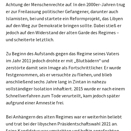
Achtung der Menschenrechte auf. In den 2000er-Jahren trug
er zur Freilassung politischer Gefangener, darunter auch
Islamisten, bei und startete ein Reformprojekt, das Libyen
auf den Weg zur Demokratie bringen sollte. Dabei stieß er
jedoch auf den Widerstand der alten Garde des Regimes –
und scheiterte letztlich.
Zu Beginn des Aufstands gegen das Regime seines Vaters
im Jahr 2011 jedoch drohte er mit „Blutbädern“ und
zerstörte damit sein Image als Fortschrittlicher. Er wurde
festgenommen, als er versuchte zu fliehen, und blieb
anschließend sechs Jahre lang in Zintan in nahezu
vollständiger Isolation inhaftiert. 2015 wurde er nach einem
Schnellverfahren zum Tode verurteilt, kam jedoch später
aufgrund einer Amnestie frei.
Bei Anhängern des alten Regimes war er weiterhin beliebt
und trat bei der libyschen Präsidentschaftswahl 2021 an.
Seine Kandidatur war umstritten und heftig angefochten.