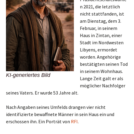
n 2021, die letztlich
nicht stattfanden, ist
am Dienstag, dem 3.
Februar, in seinem
Haus in Zintan, einer
Stadt im Nordwesten
Libyens, ermordet
worden. Angehörige
bestätigten seinen Tod
in seinem Wohnhaus.
KI-generiertes Bild
Lange Zeit galt er als
möglicher Nachfolger
seines Vaters. Er wurde 53 Jahre alt.
Nach Angaben seines Umfelds drangen vier nicht
identifizierte bewaffnete Männer in sein Haus ein und
erschossen ihn. Ein Porträt von
RFI
.