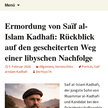
AFRICA live
Seit 1998: Aktuelles aus und mit Bezug
Zum
Suchen
Menü
Inhalt
nach:
zu Afrika
springen
Ermordung von Saïf al-
Islam Kadhafi: Rückblick
auf den gescheiterten Weg
einer libyschen Nachfolge
5. Februar 2026
Allgemein
,
Vermischtes
Porträt
,
Saïf
al-Islam Kadhafi
DerYoyo74
Saïf al-Islam Kadhafi,
der jüngste Sohn von
Muammar al-Kadhafi
und Kandidat bei den
Präsidentschaftswahle