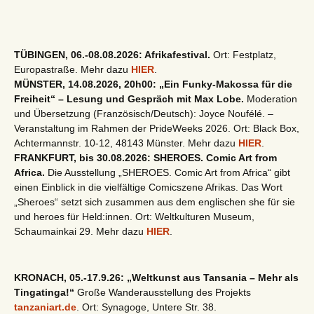
TÜBINGEN, 06.-08.08.2026: Afrikafestival.
Ort: Festplatz,
Europastraße. Mehr dazu
HIER
.
MÜNSTER, 14.08.2026, 20h00: „Ein Funky-Makossa für die
Freiheit“ – Lesung und Gespräch mit Max Lobe.
Moderation
und Übersetzung (Französisch/Deutsch): Joyce Noufélé. –
Veranstaltung im Rahmen der PrideWeeks 2026. Ort: Black Box,
Achtermannstr. 10-12, 48143 Münster. Mehr dazu
HIER
.
FRANKFURT, bis 30.08.2026: SHEROES. Comic Art from
Africa.
Die Ausstellung „SHEROES. Comic Art from Africa“ gibt
einen Einblick in die vielfältige Comicszene Afrikas. Das Wort
„Sheroes“ setzt sich zusammen aus dem englischen she für sie
und heroes für Held:innen. Ort: Weltkulturen Museum,
Schaumainkai 29. Mehr dazu
HIER
.
KRONACH, 05.-17.9.26: „Weltkunst aus Tansania – Mehr als
Tingatinga!“
Große Wanderausstellung des Projekts
tanzaniart.de
. Ort: Synagoge, Untere Str. 38.