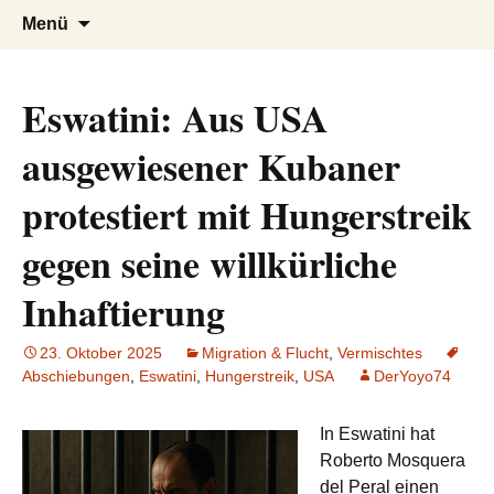
AFRICA live
Seit 1998: Aktuelles aus und mit Bezug
Zum
Suchen
Menü
Inhalt
nach:
zu Afrika
springen
Eswatini: Aus USA
ausgewiesener Kubaner
protestiert mit Hungerstreik
gegen seine willkürliche
Inhaftierung
23. Oktober 2025
Migration & Flucht
,
Vermischtes
Abschiebungen
,
Eswatini
,
Hungerstreik
,
USA
DerYoyo74
In Eswatini hat
Roberto Mosquera
del Peral einen