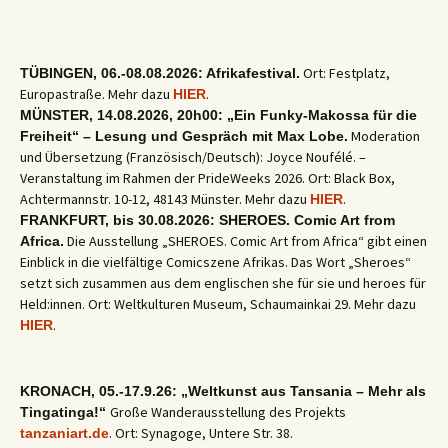
Ort: Festplatz,
TÜBINGEN, 06.-08.08.2026: Afrikafestival.
Europastraße. Mehr dazu
.
HIER
MÜNSTER, 14.08.2026, 20h00: „Ein Funky-Makossa für die
Moderation
Freiheit“ – Lesung und Gespräch mit Max Lobe.
und Übersetzung (Französisch/Deutsch): Joyce Noufélé. –
Veranstaltung im Rahmen der PrideWeeks 2026. Ort: Black Box,
Achtermannstr. 10-12, 48143 Münster. Mehr dazu
.
HIER
FRANKFURT, bis 30.08.2026: SHEROES. Comic Art from
Die Ausstellung „SHEROES. Comic Art from Africa“ gibt einen
Africa.
Einblick in die vielfältige Comicszene Afrikas. Das Wort „Sheroes“
setzt sich zusammen aus dem englischen she für sie und heroes für
Held:innen. Ort: Weltkulturen Museum, Schaumainkai 29. Mehr dazu
.
HIER
KRONACH, 05.-17.9.26: „Weltkunst aus Tansania – Mehr als
Große Wanderausstellung des Projekts
Tingatinga!“
. Ort: Synagoge, Untere Str. 38.
tanzaniart.de