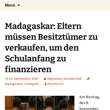
Seit 1998: Aktuelles aus und mit Bezug
Zum
Suchen
AFRICA live
Menü
Inhalt
nach:
zu Afrika
springen
Madagaskar: Eltern
müssen Besitztümer zu
verkaufen, um den
Schulanfang zu
finanzieren
10. September 2025
Allgemein
,
Gesellschaft
Madagaskar
,
Schulgeld
DerYoyo74
Am Montag,
den 8.
September,