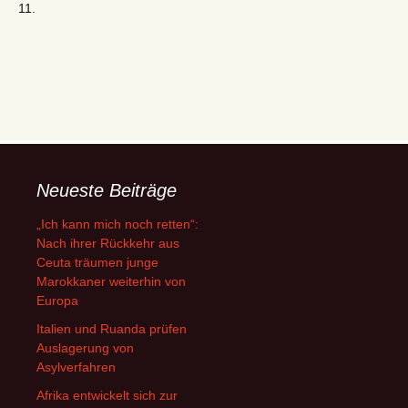
11.
Neueste Beiträge
„Ich kann mich noch retten“:
Nach ihrer Rückkehr aus
Ceuta träumen junge
Marokkaner weiterhin von
Europa
Italien und Ruanda prüfen
Auslagerung von
Asylverfahren
Afrika entwickelt sich zur