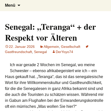
AFRICA live
Seit 1998: Aktuelles aus und mit Bezug
Zum
Suchen
Menü
Inhalt
nach:
zu Afrika
springen
Senegal: „Teranga“ + der
Respekt vor Älteren
22. Januar 2026
Allgemein
,
Gesellschaft
Gastfreundschaft
,
Senegal
DerYoyo74
Ich war gerade 2 Wochen im Senegal, wo meine
Schwester – ebenso afrikabegeistert wie ich – ein
Haus gekauft hat. „Teranga“, das ist das senegalesische
Wort für ihre Willkommenskultur und Gastfreundlichkeit,
für die die Senegalesen in ganz Afrika bekannt sind und
die auch die Touristen zu schätzen wissen. Während mir
in Gabun am Flughafen bei der Einwanderungskontrolle
oft ein mürrisches „Was wollen Sie hier?“