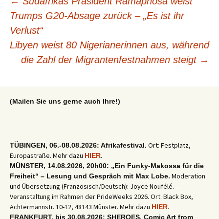
Beitragsnavigation
←
Südafrikas Präsident Ramaphosa weist
Trumps G20-Absage zurück – „Es ist ihr
Verlust“
Libyen weist 80 Nigerianerinnen aus, während
die Zahl der Migrantenfestnahmen steigt
→
(Mailen Sie uns gerne auch Ihre!)
Ort: Festplatz,
TÜBINGEN, 06.-08.08.2026: Afrikafestival.
Europastraße. Mehr dazu
.
HIER
MÜNSTER, 14.08.2026, 20h00: „Ein Funky-Makossa für die
Moderation
Freiheit“ – Lesung und Gespräch mit Max Lobe.
und Übersetzung (Französisch/Deutsch): Joyce Noufélé. –
Veranstaltung im Rahmen der PrideWeeks 2026. Ort: Black Box,
Achtermannstr. 10-12, 48143 Münster. Mehr dazu
.
HIER
FRANKFURT, bis 30.08.2026: SHEROES. Comic Art from