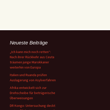
Neueste Beiträge
„Ich kann mich noch retten“:
Nach ihrer Rückkehr aus Ceuta
träumen junge Marokkaner
weiterhin von Europa
Italien und Ruanda prüfen
Auslagerung von Asylverfahren
Afrika entwickelt sich zur
Drehscheibe für betrügerische
Überweisungen
DR Kongo: Untersuchung deckt