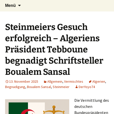
Seit 1998: Aktuelles aus und mit Bezug
Zum
Suchen
AFRICA live
Menü
Inhalt
nach:
zu Afrika
springen
Steinmeiers Gesuch
erfolgreich – Algeriens
Präsident Tebboune
begnadigt Schriftsteller
Boualem Sansal
13. November 2025
Allgemein
,
Vermischtes
Algerien
,
Begnadigung
,
Boualem Sansal
,
Steinmeier
DerYoyo74
Die Vermittlung des
deutschen
Bundespräsidenten