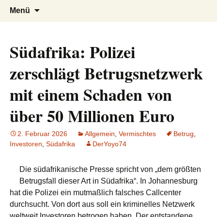
AFRICA live
Seit 1998: Aktuelles aus und mit Bezug
Zum
Suchen
Menü
Inhalt
nach:
zu Afrika
springen
Südafrika: Polizei
zerschlägt Betrugsnetzwerk
mit einem Schaden von
über 50 Millionen Euro
2. Februar 2026
Allgemein
,
Vermischtes
Betrug
,
Investoren
,
Südafrika
DerYoyo74
Die südafrikanische Presse spricht von „dem größten
Betrugsfall dieser Art in Südafrika“. In Johannesburg
hat die Polizei ein mutmaßlich falsches Callcenter
durchsucht. Von dort aus soll ein kriminelles Netzwerk
weltweit Investoren betrogen haben. Der entstandene