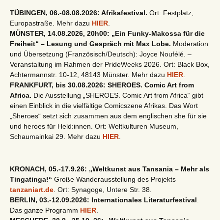
TÜBINGEN, 06.-08.08.2026: Afrikafestival.
Ort: Festplatz,
Europastraße. Mehr dazu
HIER
.
MÜNSTER, 14.08.2026, 20h00: „Ein Funky-Makossa für die
Freiheit“ – Lesung und Gespräch mit Max Lobe.
Moderation
und Übersetzung (Französisch/Deutsch): Joyce Noufélé. –
Veranstaltung im Rahmen der PrideWeeks 2026. Ort: Black Box,
Achtermannstr. 10-12, 48143 Münster. Mehr dazu
HIER
.
FRANKFURT, bis 30.08.2026: SHEROES. Comic Art from
Africa.
Die Ausstellung „SHEROES. Comic Art from Africa“ gibt
einen Einblick in die vielfältige Comicszene Afrikas. Das Wort
„Sheroes“ setzt sich zusammen aus dem englischen she für sie
und heroes für Held:innen. Ort: Weltkulturen Museum,
Schaumainkai 29. Mehr dazu
HIER
.
KRONACH, 05.-17.9.26: „Weltkunst aus Tansania – Mehr als
Tingatinga!“
Große Wanderausstellung des Projekts
tanzaniart.de
. Ort: Synagoge, Untere Str. 38.
BERLIN, 03.-12.09.2026: Internationales Literaturfestival
.
Das ganze Programm
HIER
.