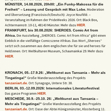
MÜNSTER, 14.08.2026, 20h00: „Ein Funky-Makossa für die
Moderation
Freiheit“ – Lesung und Gespräch mit Max Lobe.
und Übersetzung (Französisch/Deutsch): Joyce Noufélé. –
Veranstaltung im Rahmen der PrideWeeks 2026. Ort: Black Box,
Achtermannstr. 10-12, 48143 Münster. Mehr dazu
.
HIER
FRANKFURT, bis 30.08.2026: SHEROES. Comic Art from
Die Ausstellung „SHEROES. Comic Art from Africa“ gibt einen
Africa.
Einblick in die vielfältige Comicszene Afrikas. Das Wort „Sheroes“
setzt sich zusammen aus dem englischen she für sie und heroes für
Held:innen. Ort: Weltkulturen Museum, Schaumainkai 29. Mehr dazu
.
HIER
KRONACH, 05.-17.9.26: „Weltkunst aus Tansania – Mehr als
Große Wanderausstellung des Projekts
Tingatinga!“
. Ort: Synagoge, Untere Str. 38.
tanzaniart.de
.
BERLIN, 03.-12.09.2026: Internationales Literaturfestival
Das ganze Programm
.
HIER
–
MESCHEDE, 30.9.
25.10. 26: „Weltkunst aus Tansania –
Große Wanderausstellung des Projekts
Mehr als Tingatinga!“
. Ort: Oase der Abtei Königsmünster, Klosterberg 11.
tanzaniart.de