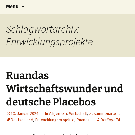
Seit 1998: Aktuelles aus und mit Bezug zu
Zum
Suchen
AFRICA live
Menü
Inhalt
nach:
Afrika
springen
Schlagwortarchiv:
Entwicklungsprojekte
Ruandas
Wirtschaftswunder und
deutsche Placebos
13. Januar 2024
Allgemein
,
Wirtschaft
,
Zusammenarbeit
Deutschland
,
Entwicklungsprojekte
,
Ruanda
DerYoyo74