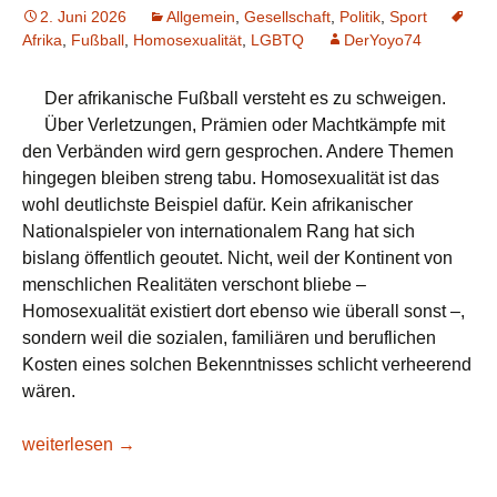
2. Juni 2026
Allgemein
,
Gesellschaft
,
Politik
,
Sport
Afrika
,
Fußball
,
Homosexualität
,
LGBTQ
DerYoyo74
Der afrikanische Fußball versteht es zu schweigen.
Über Verletzungen, Prämien oder Machtkämpfe mit
den Verbänden wird gern gesprochen. Andere Themen
hingegen bleiben streng tabu. Homosexualität ist das
wohl deutlichste Beispiel dafür. Kein afrikanischer
Nationalspieler von internationalem Rang hat sich
bislang öffentlich geoutet. Nicht, weil der Kontinent von
menschlichen Realitäten verschont bliebe –
Homosexualität existiert dort ebenso wie überall sonst –,
sondern weil die sozialen, familiären und beruflichen
Kosten eines solchen Bekenntnisses schlicht verheerend
wären.
Ghana, Senegal: Kann ein Spieler in diesem politischen K
weiterlesen
→