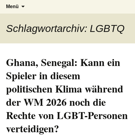
AFRICA live
Seit 1998: Aktuelles aus und mit Bezug
Zum
Suchen
Menü
Inhalt
nach:
zu Afrika
springen
Schlagwortarchiv: LGBTQ
Ghana, Senegal: Kann ein
Spieler in diesem
politischen Klima während
der WM 2026 noch die
Rechte von LGBT-Personen
verteidigen?