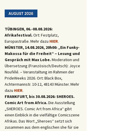
TÜBINGEN, 06.-08.08.2026:
Afrikafestival.
Ort: Festplatz,
Europastraße. Mehr dazu
HIER
.
MÜNSTER, 14.08.2026, 20h00: „Ein Funky-
Makossa für die Freiheit“ – Lesung und
Gespräch mit Max Lobe.
Moderation und
Übersetzung (Französisch/Deutsch): Joyce
Noufélé. – Veranstaltung im Rahmen der
PrideWeeks 2026. Ort: Black Box,
Achtermannstr. 10-12, 48143 Münster. Mehr
dazu
HIER
.
FRANKFURT, bis 30.08.2026: SHEROES.
Comic Art from Africa.
Die Ausstellung
 für Westafrika
„SHEROES. Comic Art from Africa“ gibt
einen Einblick in die vielfältige Comicszene
Afrikas. Das Wort „Sheroes“ setzt sich
zusammen aus dem englischen she für sie