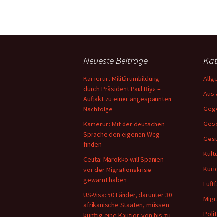
Neueste Beiträge
Kat
Kamerun: Militärumbildung
Allg
durch Präsident Paul Biya –
Aus 
Auftakt zu einer angespannten
Geg
Nachfolge
Gese
Kamerun: Mit der deutschen
Sprache den eigenen Weg
Gesu
finden
Kult
Ceuta: Marokko will Spanien
Kuri
vor der Migrationskrise
gewarnt haben
Luftf
US-Visa: 50 Länder, darunter 30
Migr
afrikanische Staaten, müssen
Polit
künftig eine Kaution von bis zu