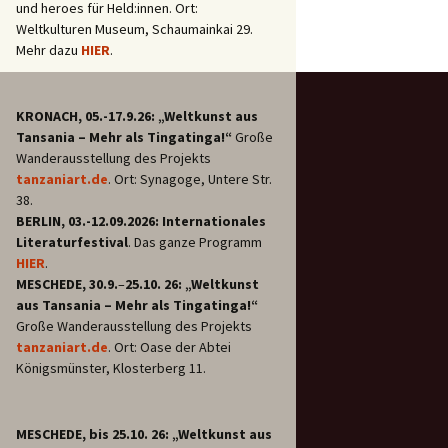
und heroes für Held:innen. Ort:
Weltkulturen Museum, Schaumainkai 29.
Mehr dazu
HIER
.
KRONACH, 05.-17.9.26: „Weltkunst aus
Tansania – Mehr als Tingatinga!“
Große
Wanderausstellung des Projekts
tanzaniart.de
. Ort: Synagoge, Untere Str.
38.
BERLIN, 03.-12.09.2026: Internationales
Literaturfestival
. Das ganze Programm
HIER
.
MESCHEDE, 30.9.
–
25.10. 26: „Weltkunst
aus Tansania – Mehr als Tingatinga!“
Große Wanderausstellung des Projekts
tanzaniart.de
. Ort: Oase der Abtei
Königsmünster, Klosterberg 11.
MESCHEDE, bis 25.10. 26: „Weltkunst aus