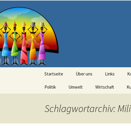
Seit 1998: Aktuelles aus und mi
Zum
Inhalt
springen
AFRICA live
Startseite
Über uns
Links
K
Politik
Umwelt
Wirtschaft
Ku
Schlagwortarchiv: Mili