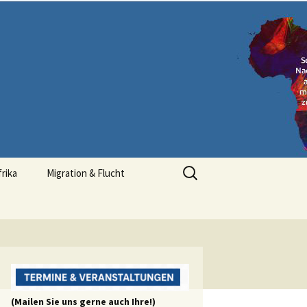
Suchen
frika
Migration & Flucht
nach:
(Mailen Sie uns gerne auch Ihre!)