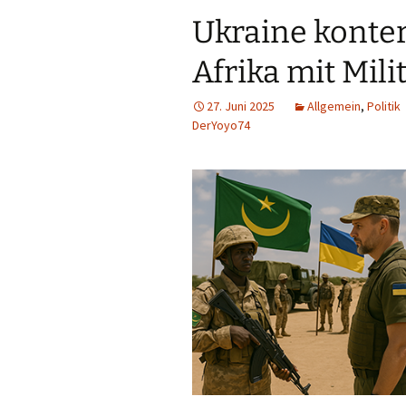
Ukraine konter
Afrika mit Mili
27. Juni 2025
Allgemein
,
Politik
DerYoyo74