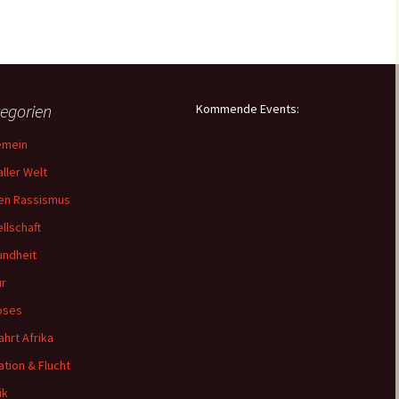
egorien
Kommende Events:
emein
aller Welt
en Rassismus
llschaft
ndheit
ur
oses
ahrt Afrika
ation & Flucht
ik