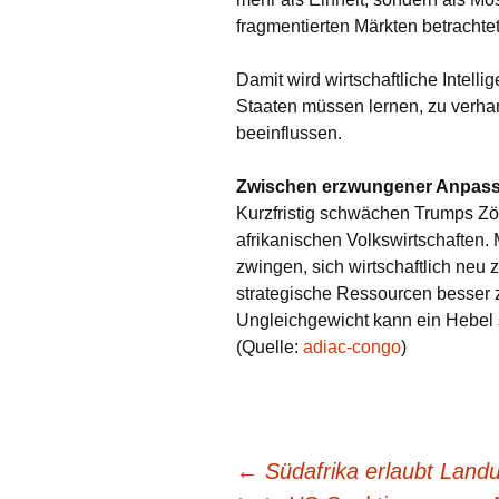
fragmentierten Märkten betrachtet
Damit wird wirtschaftliche Intell
Staaten müssen lernen, zu verh
beeinflussen.
Zwischen erzwungener Anpassu
Kurzfristig schwächen Trumps Zöll
afrikanischen Volkswirtschaften. 
zwingen, sich wirtschaftlich neu z
strategische Ressourcen besser zu
Ungleichgewicht kann ein Hebel s
(Quelle:
adiac-congo
)
Beitragsnavigation
←
Südafrika erlaubt Landu