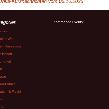
frika-Kurznachrichten vom 06.10.2025
→
tegorien
Kommende Events:
emein
aller Welt
en Rassismus
llschaft
undheit
ur
oses
fahrt Afrika
ation & Flucht
ik
rät