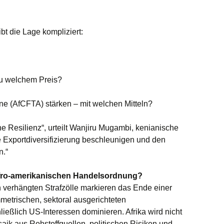
bt die Lage kompliziert:
zu welchem Preis?
ne (AfCFTA) stärken – mit welchen Mitteln?
che Resilienz“, urteilt Wanjiru Mugambi, kenianische
e Exportdiversifizierung beschleunigen und den
n.“
fro-amerikanischen Handelsordnung?
 verhängten Strafzölle markieren das Ende einer
metrischen, sektoral ausgerichteten
ießlich US-Interessen dominieren. Afrika wird nicht
saik aus Rohstoffquellen, politischen Risiken und