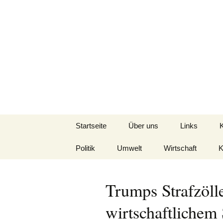
Seit 1998: Aktuelles aus un
Zum
Inhalt
springen
AFRICA live
Startseite
Über uns
Links
Politik
Umwelt
Wirtschaft
K
Trumps Strafzöll
wirtschaftlichem