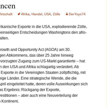
ancen
irtschaft
Afrika
,
Handel
,
USA
,
Zölle
DerYoyo74
kanische Exporte in die USA, explodierende Zölle,
 einseitigen Entscheidungen Washingtons den afro-
lten.
Growth and Opportunity Act (AGOA) am 30.
igen Abkommens, das über 25 Jahre hinweg
evorzugten Zugang zum US-Markt garantierte – hat
 den USA und Afrika schlagartig verändert. Ab
 Exporte in die Vereinigten Staaten zollpflichtig, mit
inige Länder. Eine strategische Wende, die die
pril eingeleitet hatte, deren volle Auswirkungen sich
Das Ergebnis: Rückgang der Exporte,
vestitionen – aber auch eine Neuverteilung der
 Kontinent.