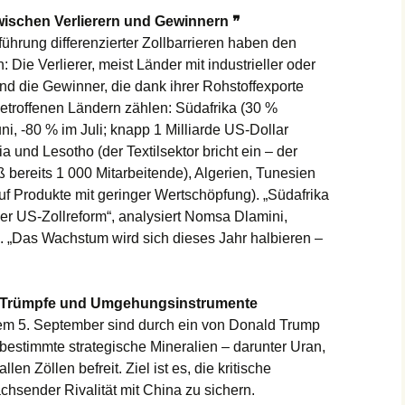
wischen Verlierern und Gewinnern ❞
hrung differenzierter Zollbarrieren haben den
 Die Verlierer, meist Länder mit industrieller oder
und die Gewinner, die dank ihrer Rohstoffexporte
betroffenen Ländern zählen: Südafrika (30 %
ni, -80 % im Juli; knapp 1 Milliarde US-Dollar
a und Lesotho (der Textilsektor bricht ein – der
 bereits 1 000 Mitarbeitende), Algerien, Tunesien
f Produkte mit geringer Wertschöpfung). „Südafrika
 der US-Zollreform“, analysiert Nomsa Dlamini,
 „Das Wachstum wird sich dieses Jahr halbieren –
he Trümpfe und Umgehungsinstrumente
t dem 5. September sind durch ein von Donald Trump
bestimmte strategische Mineralien – darunter Uran,
en Zöllen befreit. Ziel ist es, die kritische
hsender Rivalität mit China zu sichern.