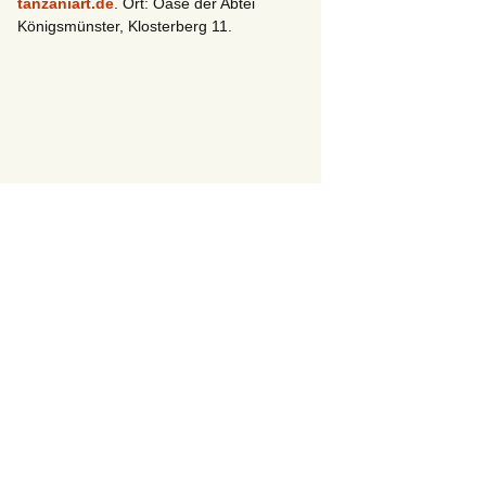
tanzaniart.de
. Ort: Oase der Abtei
Königsmünster, Klosterberg 11.