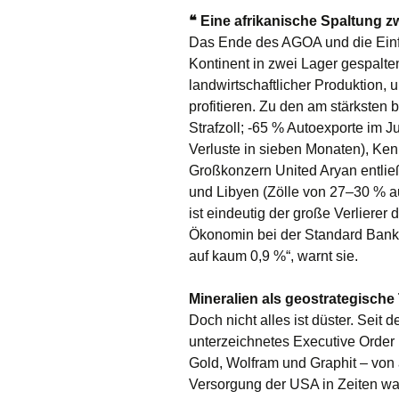
❝ Eine afrikanische Spaltung z
Das Ende des AGOA und die Einfü
Kontinent in zwei Lager gespalten:
landwirtschaftlicher Produktion, 
profitieren. Zu den am stärksten 
Strafzoll; -65 % Autoexporte im Ju
Verluste in sieben Monaten), Keni
Großkonzern United Aryan entließ
und Libyen (Zölle von 27–30 % au
ist eindeutig der große Verlierer
Ökonomin bei der Standard Bank.
auf kaum 0,9 %“, warnt sie.
Mineralien als geostrategisc
Doch nicht alles ist düster. Sei
unterzeichnetes Executive Order 
Gold, Wolfram und Graphit – von all
Versorgung der USA in Zeiten wac