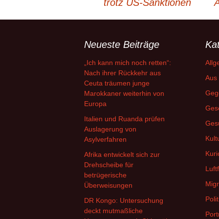
trotz US-Sanktionen
A
Neueste Beiträge
Ka
„Ich kann mich noch retten“:
Allg
Nach ihrer Rückkehr aus
Aus 
Ceuta träumen junge
Geg
Marokkaner weiterhin von
Europa
Gese
Italien und Ruanda prüfen
Ges
Auslagerung von
Kult
Asylverfahren
Kuri
Afrika entwickelt sich zur
Drehscheibe für
Luft
betrügerische
Migr
Überweisungen
Polit
DR Kongo: Untersuchung
deckt mutmaßliche
Port