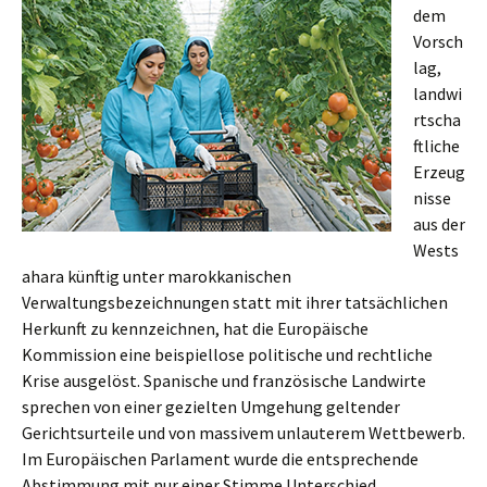
dem
Vorsch
lag,
landwi
rtscha
ftliche
Erzeug
nisse
aus der
Wests
ahara künftig unter marokkanischen
Verwaltungsbezeichnungen statt mit ihrer tatsächlichen
Herkunft zu kennzeichnen, hat die Europäische
Kommission eine beispiellose politische und rechtliche
Krise ausgelöst. Spanische und französische Landwirte
sprechen von einer gezielten Umgehung geltender
Gerichtsurteile und von massivem unlauterem Wettbewerb.
Im Europäischen Parlament wurde die entsprechende
Abstimmung mit nur einer Stimme Unterschied