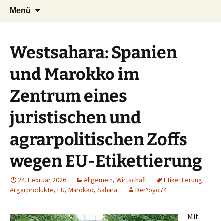
Seit 1998: Aktuelles aus und mit Bezug
Zum
Suchen
AFRICA live
Menü
Inhalt
nach:
zu Afrika
springen
Westsahara: Spanien
und Marokko im
Zentrum eines
juristischen und
agrarpolitischen Zoffs
wegen EU-Etikettierung
24. Februar 2026
Allgemein
,
Wirtschaft
Etikettierung
Argarprodukte
,
EU
,
Marokko
,
Sahara
DerYoyo74
Mit