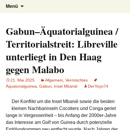
AFRICA live
Seit 1998: Aktuelles aus und mit Bezug
Zum
Suchen
Menü
Inhalt
nach:
zu Afrika
springen
Gabun–Äquatorialguinea /
Territorialstreit: Libreville
unterliegt in Den Haag
gegen Malabo
21. Mai 2025
Allgemein
,
Vermischtes
Äquatorialguinea
,
Gabun
,
Insel Mbanié
DerYoyo74
Der Konflikt um die Insel Mbanié sowie die beiden
kleinen Nachbarinseln Cocotiers und Conga geriet
lange in Vergessenheit – bis Anfang der 2000er-Jahre
das Interesse am Golf von Guinea durch potenzielle
Erdölvorkommen neu entfacht wurde. Nach Jahren der