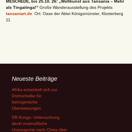
MESCHEDE, bis 25.10. 26: „Weltkunst aus Tansania – Mehr
als Tingatinga!“
Große Wanderausstellung des Projekts
tanzaniart.de
. Ort: Oase der Abtei Königsmünster, Klosterberg
11.
Neueste Beiträge
Afrika entwickelt sich zur
Drehscheibe für
betrügerische
Überweisungen
DR Kongo: Untersuchung
deckt mutmaßliche
Uranexporte nach China über