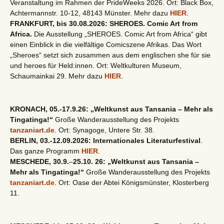
Veranstaltung im Rahmen der PrideWeeks 2026. Ort: Black Box,
Achtermannstr. 10-12, 48143 Münster. Mehr dazu
HIER
.
FRANKFURT, bis 30.08.2026: SHEROES. Comic Art from
Africa.
Die Ausstellung „SHEROES. Comic Art from Africa“ gibt
einen Einblick in die vielfältige Comicszene Afrikas. Das Wort
„Sheroes“ setzt sich zusammen aus dem englischen she für sie
und heroes für Held:innen. Ort: Weltkulturen Museum,
Schaumainkai 29. Mehr dazu
HIER
.
KRONACH, 05.-17.9.26: „Weltkunst aus Tansania – Mehr als
Tingatinga!“
Große Wanderausstellung des Projekts
tanzaniart.de
. Ort: Synagoge, Untere Str. 38.
BERLIN, 03.-12.09.2026: Internationales Literaturfestival
.
Das ganze Programm
HIER
.
MESCHEDE, 30.9.
–
25.10. 26: „Weltkunst aus Tansania –
Mehr als Tingatinga!“
Große Wanderausstellung des Projekts
tanzaniart.de
. Ort: Oase der Abtei Königsmünster, Klosterberg
11.