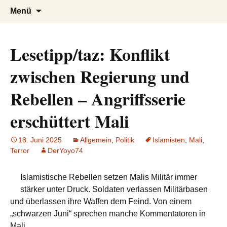
AFRICA live
Seit 1998: Aktuelles aus und mit Bezug
Zum
Suchen
Menü
Inhalt
nach:
zu Afrika
springen
Lesetipp/taz: Konflikt
zwischen Regierung und
Rebellen – Angriffsserie
erschüttert Mali
18. Juni 2025
Allgemein
,
Politik
Islamisten
,
Mali
,
Terror
DerYoyo74
Islamistische Rebellen setzen Malis Militär immer
stärker unter Druck. Soldaten verlassen Militärbasen
und überlassen ihre Waffen dem Feind. Von einem
„schwarzen Juni“ sprechen manche Kommentatoren in
Mali.