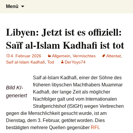
AFRICA live
Seit 1998: Aktuelles aus und mit Bezug
Zum
Suchen
Menü
Inhalt
nach:
zu Afrika
springen
Libyen: Jetzt ist es offiziell:
Saïf al-Islam Kadhafi ist tot
4. Februar 2026
Allgemein
,
Vermischtes
Attentat
,
Saïf al-Islam Kadhafi
,
Tod
DerYoyo74
Saïf al-Islam Kadhafi, einer der Söhne des
früheren libyschen Machthabers Muammar
Bild KI-
Kadhafi, der lange Zeit als möglicher
generiert
Nachfolger galt und vom Internationalen
Strafgerichtshof (IStGH) wegen Verbrechen
gegen die Menschlichkeit gesucht wurde, ist am
Dienstag, dem 3. Februar, getötet worden. Dies
bestätigten mehrere Quellen gegenüber
RFI
.