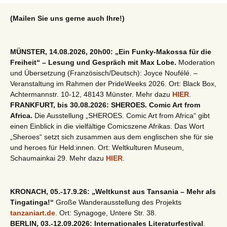
(Mailen Sie uns gerne auch Ihre!)
MÜNSTER, 14.08.2026, 20h00: „Ein Funky-Makossa für die
Freiheit“ – Lesung und Gespräch mit Max Lobe.
Moderation
und Übersetzung (Französisch/Deutsch): Joyce Noufélé. –
Veranstaltung im Rahmen der PrideWeeks 2026. Ort: Black Box,
Achtermannstr. 10-12, 48143 Münster. Mehr dazu
HIER
.
FRANKFURT, bis 30.08.2026: SHEROES. Comic Art from
Africa.
Die Ausstellung „SHEROES. Comic Art from Africa“ gibt
einen Einblick in die vielfältige Comicszene Afrikas. Das Wort
„Sheroes“ setzt sich zusammen aus dem englischen she für sie
und heroes für Held:innen. Ort: Weltkulturen Museum,
Schaumainkai 29. Mehr dazu
HIER
.
KRONACH, 05.-17.9.26: „Weltkunst aus Tansania – Mehr als
Tingatinga!“
Große Wanderausstellung des Projekts
tanzaniart.de
. Ort: Synagoge, Untere Str. 38.
BERLIN, 03.-12.09.2026: Internationales Literaturfestival
.