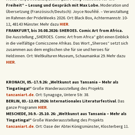
Freiheit“ – Lesung und Gespräch mit Max Lobe.
Moderation und
Übersetzung (Französisch/Deutsch): Joyce Noufélé. – Veranstaltung
im Rahmen der PrideWeeks 2026. Ort: Black Box, Achtermannstr. 10-
12, 48143 Münster. Mehr dazu
HIER
.
FRANKFURT, bis 30.08.2026: SHEROES. Comic Art from Africa.
Die Ausstellung „SHEROES. Comic Art from Africa“ gibt einen Einblick
in die vielfältige Comicszene Afrikas. Das Wort „Sheroes“ setzt sich
zusammen aus dem englischen she für sie und heroes für
Held:innen. Ort: Weltkulturen Museum, Schaumainkai 29. Mehr dazu
HIER
.
KRONACH, 05.-17.9.26: „Weltkunst aus Tansania – Mehr als
Tingatinga!“
Große Wanderausstellung des Projekts
tanzaniart.de
. Ort: Synagoge, Untere Str. 38.
BERLIN, 03.-12.09.2026: Internationales Literaturfestival
. Das
ganze Programm
HIER
.
MESCHEDE, 30.9.
–
25.10. 26: „Weltkunst aus Tansania – Mehr als
Tingatinga!“
Große Wanderausstellung des Projekts
tanzaniart.de
. Ort: Oase der Abtei Königsmünster, Klosterberg 11.