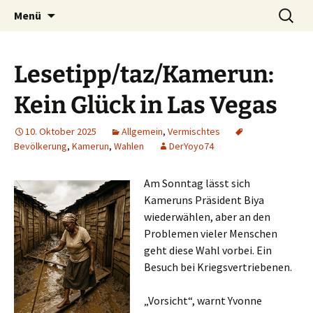
Seit 1998: Aktuelles aus und mit Bezug zu
Zum
Suchen
AFRICA live
Menü
Inhalt
nach:
Afrika
springen
Lesetipp/taz/Kamerun:
Kein Glück in Las Vegas
10. Oktober 2025
Allgemein
,
Vermischtes
Bevölkerung
,
Kamerun
,
Wahlen
DerYoyo74
Am Sonntag lässt sich
Kameruns Präsident Biya
wiederwählen, aber an den
Problemen vieler Menschen
geht diese Wahl vorbei. Ein
Besuch bei Kriegsvertriebenen.
„Vorsicht“, warnt Yvonne