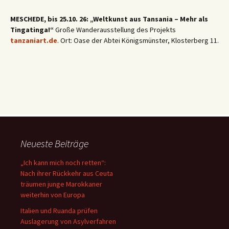
MESCHEDE, bis 25.10. 26: „Weltkunst aus Tansania – Mehr als
Tingatinga!“
Große Wanderausstellung des Projekts
tanzaniart.de
. Ort: Oase der Abtei Königsmünster, Klosterberg 11.
Neueste Beiträge
„Ich kann mich noch retten“:
Nach ihrer Rückkehr aus Ceuta
träumen junge Marokkaner
weiterhin von Europa
Italien und Ruanda prüfen
Auslagerung von Asylverfahren