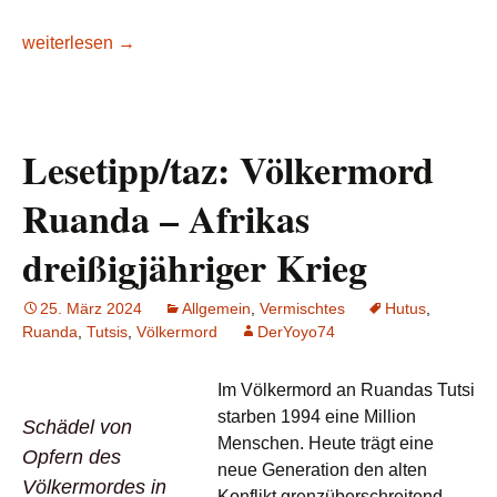
ARD Radiofeature: Tödliches Schweigen – Doku über deuts
weiterlesen
→
Lesetipp/taz: Völkermord
Ruanda – Afrikas
dreißigjähriger Krieg
25. März 2024
Allgemein
,
Vermischtes
Hutus
,
Ruanda
,
Tutsis
,
Völkermord
DerYoyo74
Im Völkermord an Ruandas Tutsi
starben 1994 eine Million
Schädel von
Menschen. Heute trägt eine
Opfern des
neue Generation den alten
Völkermordes in
Konflikt grenzüberschreitend