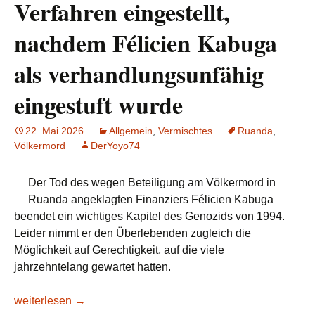
Verfahren eingestellt,
nachdem Félicien Kabuga
als verhandlungsunfähig
eingestuft wurde
22. Mai 2026
Allgemein
,
Vermischtes
Ruanda
,
Völkermord
DerYoyo74
Der Tod des wegen Beteiligung am Völkermord in
Ruanda angeklagten Finanziers Félicien Kabuga
beendet ein wichtiges Kapitel des Genozids von 1994.
Leider nimmt er den Überlebenden zugleich die
Möglichkeit auf Gerechtigkeit, auf die viele
jahrzehntelang gewartet hatten.
Mutmaßlicher Verantwortlicher des Völkermords in Ruanda sti
weiterlesen
→