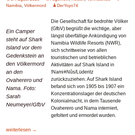
Namibia
,
Völkermord
DerYoyo74
Die Gesellschaft für bedrohte Völker
(GfbV) begrüßt die wichtige, aber
Ein Camper
längst überfällige Ankündigung von
steht auf Shark
Namibia Wildlife Resorts (NWR),
Island vor dem
sich schrittweise von allen
Gedenkstein an
touristischen und betrieblichen
den Völkermord
Aktivitäten auf Shark Island in
an den
ǃNamiǂNûs/Lüderitz
zurückzuziehen. Auf Shark Island
Ovaherero und
befand sich von 1905 bis 1907 ein
Nama. Foto:
Konzentrationslager der deutschen
Sarah
Kolonialmacht, in dem Tausende
Neumeyer/GfbV
Ovaherero und Nama interniert,
gefoltert und ermordet wurden.
Namibia/Völkermord: „Längst überfällig“ – Kein Campingpla
weiterlesen
→