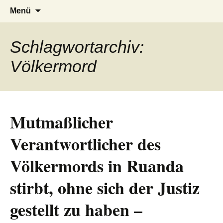
AFRICA live
Seit 1998: Aktuelles aus und mit Bezug
Zum
Suchen
Menü
Inhalt
nach:
zu Afrika
springen
Schlagwortarchiv:
Völkermord
Mutmaßlicher
Verantwortlicher des
Völkermords in Ruanda
stirbt, ohne sich der Justiz
gestellt zu haben –