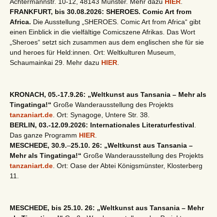
Achtermannstr. 10-12, 48143 Münster. Mehr dazu
HIER
.
FRANKFURT, bis 30.08.2026: SHEROES. Comic Art from
Africa.
Die Ausstellung „SHEROES. Comic Art from Africa“ gibt
einen Einblick in die vielfältige Comicszene Afrikas. Das Wort
„Sheroes“ setzt sich zusammen aus dem englischen she für sie
und heroes für Held:innen. Ort: Weltkulturen Museum,
Schaumainkai 29. Mehr dazu
HIER
.
KRONACH, 05.-17.9.26: „Weltkunst aus Tansania – Mehr als
Tingatinga!“
Große Wanderausstellung des Projekts
tanzaniart.de
. Ort: Synagoge, Untere Str. 38.
BERLIN, 03.-12.09.2026: Internationales Literaturfestival
.
Das ganze Programm
HIER
.
MESCHEDE, 30.9.
–
25.10. 26: „Weltkunst aus Tansania –
Mehr als Tingatinga!“
Große Wanderausstellung des Projekts
tanzaniart.de
. Ort: Oase der Abtei Königsmünster, Klosterberg
11.
MESCHEDE, bis 25.10. 26: „Weltkunst aus Tansania – Mehr