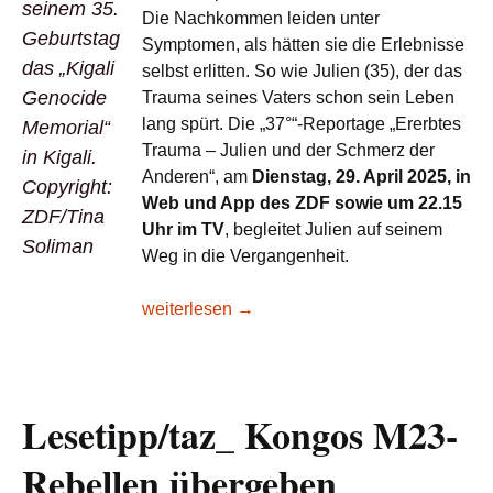
seinem 35.
Die Nachkommen leiden unter
Geburtstag
Symptomen, als hätten sie die Erlebnisse
das „Kigali
selbst erlitten. So wie Julien (35), der das
Genocide
Trauma seines Vaters schon sein Leben
lang spürt. Die „37°“-Reportage „Ererbtes
Memorial“
Trauma – Julien und der Schmerz der
in Kigali.
Anderen“, am
Dienstag, 29. April 2025, in
Copyright:
Web und App des ZDF sowie um 22.15
ZDF/Tina
Uhr im TV
, begleitet Julien auf seinem
Soliman
Weg in die Vergangenheit.
ZDF-Reportage: „Ererbtes Trauma – Julien 
weiterlesen
→
Lesetipp/taz_ Kongos M23-
Rebellen übergeben