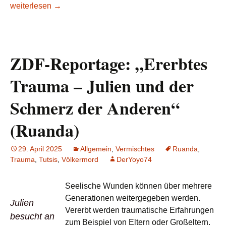
Lesetipp/SZ: Südafrikas Präsident: Trumps Lieblingsfeind 
weiterlesen
→
ZDF-Reportage: „Ererbtes
Trauma – Julien und der
Schmerz der Anderen“
(Ruanda)
29. April 2025
Allgemein
,
Vermischtes
Ruanda
,
Trauma
,
Tutsis
,
Völkermord
DerYoyo74
Seelische Wunden können über mehrere
Generationen weitergegeben werden.
Julien
Vererbt werden traumatische Erfahrungen
besucht an
zum Beispiel von Eltern oder Großeltern.