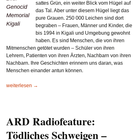
sattes Grün, ein weiter Blick vom Hügel auf
Genocid
das Tal. Aber unter diesem Hügel liegt das
Memorial
pure Grauen. 250 000 Leichen sind dort
Kigali
begraben – Frauen, Männer und Kinder, die
bis 1994 in Kigali und Umgebung gewohnt
haben. Es sind Menschen, die von ihren
Mitmenschen getötet wurden – Schüler von ihren
Lehrern, Patienten von ihren Ärzten, Nachbarn von ihren
Nachbarn. Ihre Geschichten erinnern uns daran, was
Menschen einander antun können.
Annalena Baerbock zum 30. Jahrestag des Völkermords an de
weiterlesen
→
ARD Radiofeature:
Tödliches Schweigen –