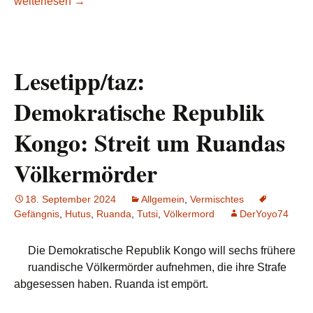
Lesetipp/taz_ Kongos M23-Rebellen übergeben Gefangene –
weiterlesen
→
Lesetipp/taz:
Demokratische Republik
Kongo: Streit um Ruandas
Völkermörder
18. September 2024
Allgemein
,
Vermischtes
Gefängnis
,
Hutus
,
Ruanda
,
Tutsi
,
Völkermord
DerYoyo74
Die Demokratische Republik Kongo will sechs frühere
ruandische Völkermörder aufnehmen, die ihre Strafe
abgesessen haben. Ruanda ist empört.