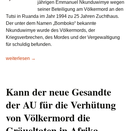
jährigen Emmanuel Nkunduwimye wegen
seiner Beteiligung am Völkermord an den
Tutsi in Ruanda im Jahr 1994 zu 25 Jahren Zuchthaus.
Der unter dem Namen „Bomboko“ bekannte
Nkunduwimye wurde des Völkermords, der
Kriegsverbrechen, des Mordes und der Vergewaltigung
für schuldig befunden.
Historisches Urteil in Brüssel: Belgisch-ruandischer Staats
weiterlesen
→
Kann der neue Gesandte
der AU für die Verhütung
von Völkermord die
Gräueltaten in Afrika