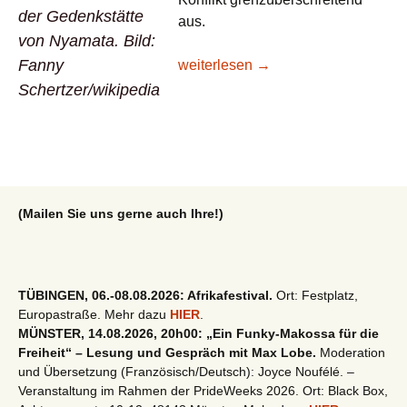
der Gedenkstätte
aus.
von Nyamata. Bild:
Fanny
Lesetipp/taz: Völkermord Ruanda – A
weiterlesen
→
Schertzer/wikipedia
(Mailen Sie uns gerne auch Ihre!)
TÜBINGEN, 06.-08.08.2026: Afrikafestival.
Ort: Festplatz,
Europastraße. Mehr dazu
HIER
.
MÜNSTER, 14.08.2026, 20h00: „Ein Funky-Makossa für die
Freiheit“ – Lesung und Gespräch mit Max Lobe.
Moderation
und Übersetzung (Französisch/Deutsch): Joyce Noufélé. –
Veranstaltung im Rahmen der PrideWeeks 2026. Ort: Black Box,