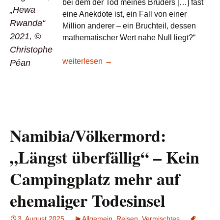
bei dem der Tod meines Bruders […] fast
„Hewa
eine Anekdote ist, ein Fall von einer
Rwanda“
Million anderer – ein Bruchteil, dessen
2021, ©
mathematischer Wert nahe Null liegt?“
Christophe
Save the date: Performance Hewa Rwanda mi
weiterlesen
→
Péan
Namibia/Völkermord:
„Längst überfällig“ – Kein
Campingplatz mehr auf
ehemaliger Todesinsel
3. August 2025
Allgemein
,
Reisen
,
Vermischtes