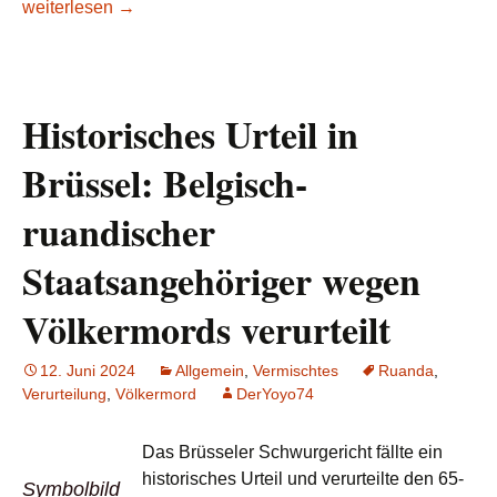
Lesetipp/taz: Demokratische Republik Kongo: Streit um Ru
weiterlesen
→
Historisches Urteil in
Brüssel: Belgisch-
ruandischer
Staatsangehöriger wegen
Völkermords verurteilt
12. Juni 2024
Allgemein
,
Vermischtes
Ruanda
,
Verurteilung
,
Völkermord
DerYoyo74
Das Brüsseler Schwurgericht fällte ein
historisches Urteil und verurteilte den 65-
Symbolbild