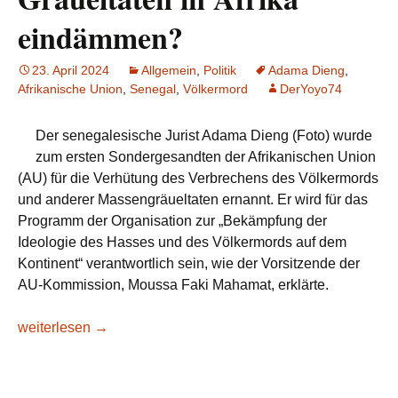
eindämmen?
23. April 2024
Allgemein
,
Politik
Adama Dieng
,
Afrikanische Union
,
Senegal
,
Völkermord
DerYoyo74
Der senegalesische Jurist Adama Dieng (Foto) wurde
zum ersten Sondergesandten der Afrikanischen Union
(AU) für die Verhütung des Verbrechens des Völkermords
und anderer Massengräueltaten ernannt. Er wird für das
Programm der Organisation zur „Bekämpfung der
Ideologie des Hasses und des Völkermords auf dem
Kontinent“ verantwortlich sein, wie der Vorsitzende der
AU-Kommission, Moussa Faki Mahamat, erklärte.
Kann der neue Gesandte der AU für die Verhütung von Völke
weiterlesen
→