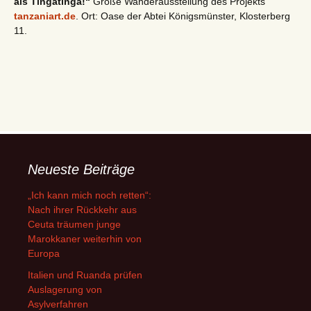
als Tingatinga!“
Große Wanderausstellung des Projekts
tanzaniart.de
. Ort: Oase der Abtei Königsmünster, Klosterberg
11.
Neueste Beiträge
„Ich kann mich noch retten“:
Nach ihrer Rückkehr aus
Ceuta träumen junge
Marokkaner weiterhin von
Europa
Italien und Ruanda prüfen
Auslagerung von
Asylverfahren