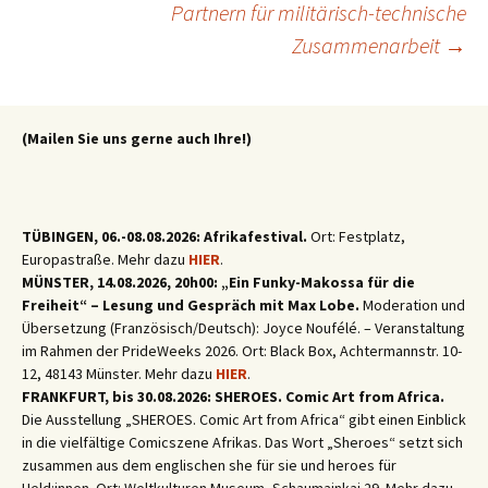
Partnern für militärisch-technische
Zusammenarbeit
→
(Mailen Sie uns gerne auch Ihre!)
TÜBINGEN, 06.-08.08.2026: Afrikafestival.
Ort: Festplatz,
Europastraße. Mehr dazu
HIER
.
MÜNSTER, 14.08.2026, 20h00: „Ein Funky-Makossa für die
Freiheit“ – Lesung und Gespräch mit Max Lobe.
Moderation und
Übersetzung (Französisch/Deutsch): Joyce Noufélé. – Veranstaltung
im Rahmen der PrideWeeks 2026. Ort: Black Box, Achtermannstr. 10-
12, 48143 Münster. Mehr dazu
HIER
.
FRANKFURT, bis 30.08.2026: SHEROES. Comic Art from Africa.
Die Ausstellung „SHEROES. Comic Art from Africa“ gibt einen Einblick
in die vielfältige Comicszene Afrikas. Das Wort „Sheroes“ setzt sich
zusammen aus dem englischen she für sie und heroes für