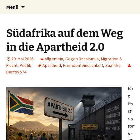
Seit 1998: Aktuelles aus und mit Bezug zu
Zum
Suchen
AFRICA live
Menü
Inhalt
nach:
Afrika
springen
Südafrika auf dem Weg
in die Apartheid 2.0
29. Mai 2026
Allgemein
,
Gegen Rassismus
,
Migration &
Flucht
,
Politik
Apartheid
,
Fremdenfeindlichkeit
,
Süafrika
DerYoyo74
Vo
n
Ga
st
au
tor
in