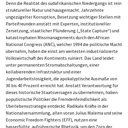
Denn die Realität des südafrikanischen Niedergangs ist rein
struktureller Natur und hausgemacht. Jahrzehnte
ungezügelter Korruption, Besetzung wichtiger Stellen mit
Parteifreunden anstatt mit Experten, institutioneller
Zersetzung, staatlicher Plünderung („State Capture“) und
katastrophalen Missmanagements durch den African
National Congress (ANC), welcher 1994 die politische Macht
übernahm, haben die einst am weitesten industrialisierte
Volkswirtschaft des Kontinents ruiniert. Das Land leidet
unter permanenten Stromabschaltungen, einer
kollabierenden Infrastruktur und einer
Jugendarbeitslosigkeit, die apokalyptische Ausmaße von
30 bis 40 Prozent erreicht hat. Anstatt Verantwortung für
dieses historische Staatsversagen zu übernehmen, haben
populistische Politiker die Fremdenfeindlichkeit als
Überlebensstrategie entdeckt. Radikale Kräfte in der
Nationalversammlung, allen voran Julius Malema und seine
Economic Freedom Fighters (EFF), nutzen eine
hasserfüllte, aufrührerische Rhetorik, um den Zorn der