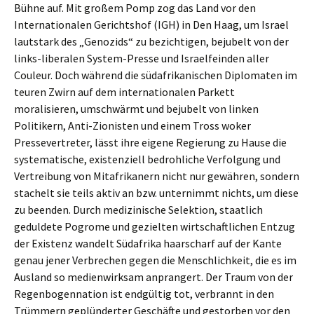
Bühne auf. Mit großem Pomp zog das Land vor den
Internationalen Gerichtshof (IGH) in Den Haag, um Israel
lautstark des „Genozids“ zu bezichtigen, bejubelt von der
links-liberalen System-Presse und Israelfeinden aller
Couleur. Doch während die südafrikanischen Diplomaten im
teuren Zwirn auf dem internationalen Parkett
moralisieren, umschwärmt und bejubelt von linken
Politikern, Anti-Zionisten und einem Tross woker
Pressevertreter, lässt ihre eigene Regierung zu Hause die
systematische, existenziell bedrohliche Verfolgung und
Vertreibung von Mitafrikanern nicht nur gewähren, sondern
stachelt sie teils aktiv an bzw. unternimmt nichts, um diese
zu beenden. Durch medizinische Selektion, staatlich
geduldete Pogrome und gezielten wirtschaftlichen Entzug
der Existenz wandelt Südafrika haarscharf auf der Kante
genau jener Verbrechen gegen die Menschlichkeit, die es im
Ausland so medienwirksam anprangert. Der Traum von der
Regenbogennation ist endgültig tot, verbrannt in den
Trümmern geplünderter Geschäfte und gestorben vor den