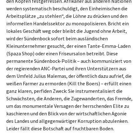
den Köpfen festgefressen. Afrikaner aus anderen Nationen
werden systematisch beschuldigt, den Einheimischen die
Arbeitsplätze „zu stehlen“, die Löhne zu drücken und den
informellen Handelssektor zu monopolisieren. Bricht ein
lokales Geschäft weg oder bleibt die Jugend ohne Arbeit,
wird der Sündenbock sofort beim ausländischen
Kleinunternehmer gesucht, der einen Tante-Emma-Laden
(Spaza Shop) oder einen Friseursalon betreibt. Diese
permanente Sündenbock-Politik – auch kommuniziert von
der regierenden ANC-Partei und ihren Unterstützern aus
dem Umfeld Julius Malemas, der öffentlich dazu aufrief, die
weißen Farmer zu ermorden (Kill the Boers) – erfüllt einen
ganz klaren, perfiden Zweck: Sie instrumentalisiert die
Schwächsten, die Anderen, die Zugewanderten, das Fremde,
um das monumentale Versagen der herrschenden Elite zu
kaschieren und den Blick von der wirtschaftlichen Agonie
des Landes und allgegenwärtiger Korruption abzulenken.
Leider fällt diese Botschaft auf fruchtbaren Boden.