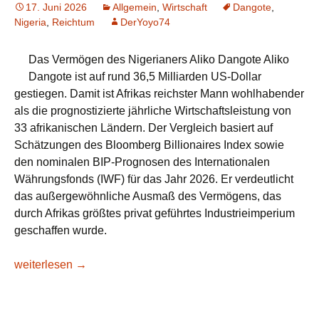
17. Juni 2026
Allgemein
,
Wirtschaft
Dangote
,
Nigeria
,
Reichtum
DerYoyo74
Das Vermögen des Nigerianers Aliko Dangote Aliko
Dangote ist auf rund 36,5 Milliarden US-Dollar
gestiegen. Damit ist Afrikas reichster Mann wohlhabender
als die prognostizierte jährliche Wirtschaftsleistung von
33 afrikanischen Ländern. Der Vergleich basiert auf
Schätzungen des Bloomberg Billionaires Index sowie
den nominalen BIP-Prognosen des Internationalen
Währungsfonds (IWF) für das Jahr 2026. Er verdeutlicht
das außergewöhnliche Ausmaß des Vermögens, das
durch Afrikas größtes privat geführtes Industrieimperium
geschaffen wurde.
Nigeria: Afrikas reichster Mann ist inzwischen „mehr wert“ al
weiterlesen
→