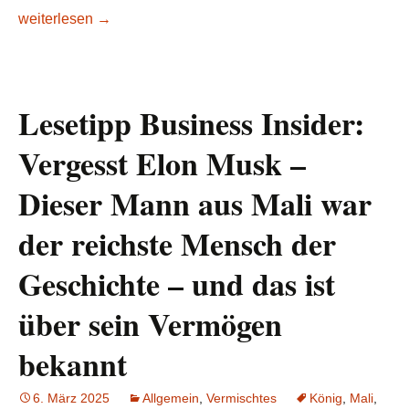
Afrikas reichster Mann ist nur noch 700 Mio. $ von einem hi
weiterlesen
→
Lesetipp Business Insider:
Vergesst Elon Musk –
Dieser Mann aus Mali war
der reichste Mensch der
Geschichte – und das ist
über sein Vermögen
bekannt
6. März 2025
Allgemein
,
Vermischtes
König
,
Mali
,