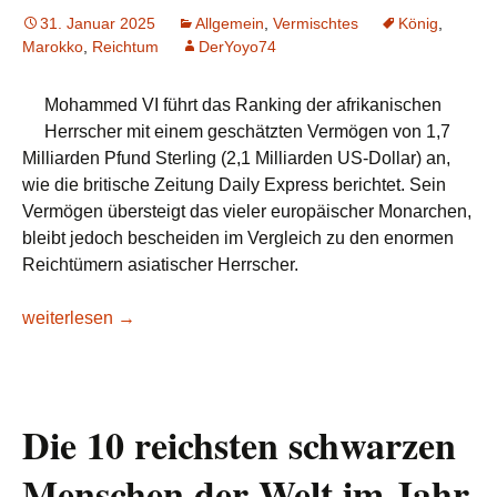
31. Januar 2025
Allgemein
,
Vermischtes
König
,
Marokko
,
Reichtum
DerYoyo74
Mohammed VI führt das Ranking der afrikanischen
Herrscher mit einem geschätzten Vermögen von 1,7
Milliarden Pfund Sterling (2,1 Milliarden US-Dollar) an,
wie die britische Zeitung Daily Express berichtet. Sein
Vermögen übersteigt das vieler europäischer Monarchen,
bleibt jedoch bescheiden im Vergleich zu den enormen
Reichtümern asiatischer Herrscher.
Marokko: Mohammed VI ist der reichste Monarch Afrikas
weiterlesen
→
Die 10 reichsten schwarzen
Menschen der Welt im Jahr