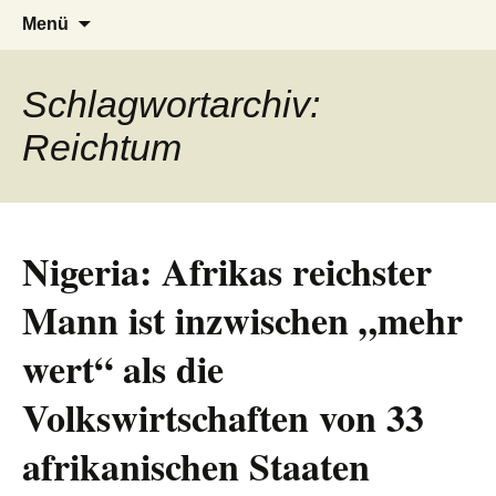
AFRICA live
Seit 1998: Aktuelles aus und mit Bezug
Zum
Suchen
Menü
Inhalt
nach:
zu Afrika
springen
Schlagwortarchiv:
Reichtum
Nigeria: Afrikas reichster
Mann ist inzwischen „mehr
wert“ als die
Volkswirtschaften von 33
afrikanischen Staaten