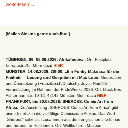
Die 10 reichsten schwarzen Menschen der Welt im Jahr 202
weiterlesen
→
(Mailen Sie uns gerne auch Ihre!)
TÜBINGEN, 06.-08.08.2026: Afrikafestival.
Ort: Festplatz,
Europastraße. Mehr dazu
HIER
.
MÜNSTER, 14.08.2026, 20h00: „Ein Funky-Makossa für die
Freiheit“ – Lesung und Gespräch mit Max Lobe.
Moderation
und Übersetzung (Französisch/Deutsch): Joyce Noufélé. –
Veranstaltung im Rahmen der PrideWeeks 2026. Ort: Black Box,
Achtermannstr. 10-12, 48143 Münster. Mehr dazu
HIER
.
FRANKFURT, bis 30.08.2026: SHEROES. Comic Art from
Africa.
Die Ausstellung „SHEROES. Comic Art from Africa“ gibt
einen Einblick in die vielfältige Comicszene Afrikas. Das Wort
„Sheroes“ setzt sich zusammen aus dem englischen she für sie
und heroes für Held:innen. Ort: Weltkulturen Museum,