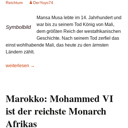
Reichtum
DerYoyo74
Mansa Musa lebte im 14. Jahrhundert und
war bis zu seinem Tod König von Mali,
Symbolbild
dem größten Reich der westafrikanischen
Geschichte. Nach seinem Tod zerfiel das
einst wohlhabende Mali, das heute zu den ärmsten
Ländern zählt.
Lesetipp Business Insider: Vergesst Elon Musk – Dieser Man
weiterlesen
→
Marokko: Mohammed VI
ist der reichste Monarch
Afrikas