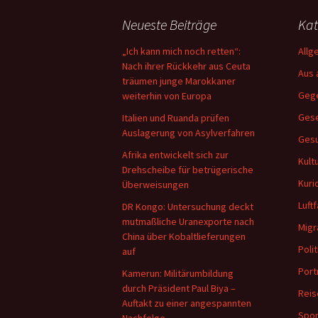
Neueste Beiträge
Kat
„Ich kann mich noch retten“:
Allg
Nach ihrer Rückkehr aus Ceuta
Aus 
träumen junge Marokkaner
Geg
weiterhin von Europa
Gese
Italien und Ruanda prüfen
Auslagerung von Asylverfahren
Gesu
Afrika entwickelt sich zur
Kult
Drehscheibe für betrügerische
Kuri
Überweisungen
Luftf
DR Kongo: Untersuchung deckt
mutmaßliche Uranexporte nach
Migr
China über Kobaltlieferungen
Polit
auf
Port
Kamerun: Militärumbildung
durch Präsident Paul Biya –
Reis
Auftakt zu einer angespannten
Spor