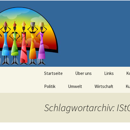
Seit 1998: Aktuelles aus und mi
Zum
Inhalt
springen
AFRICA live
Startseite
Über uns
Links
K
Politik
Umwelt
Wirtschaft
Ku
Schlagwortarchiv: IS