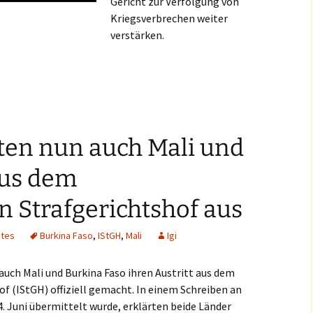
Gericht zur Verfolgung von
Kriegsverbrechen weiter
verstärken.
kanischen Verbündeten in ihrem Feldzug gegen den International
ten nun auch Mali und
aus dem
n Strafgerichtshof aus
htes
Burkina Faso
,
IStGH
,
Mali
Igi
uch Mali und Burkina Faso ihren Austritt aus dem
f (IStGH) offiziell gemacht. In einem Schreiben an
. Juni übermittelt wurde, erklärten beide Länder