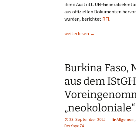
ihren Austritt. UN-Generalsekretär
aus offiziellen Dokumenten hervorg
wurden, berichtet
RFI
.
Nach Niger treten nun auch Mali u
weiterlesen
→
Burkina Faso, 
aus dem IStGH
Voreingenomm
„neokoloniale“
23. September 2025
Allgemein
DerYoyo74