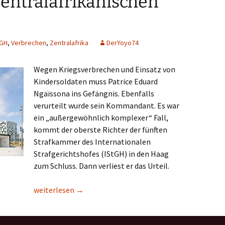
 zentralafrikanischen
tGH
,
Verbrechen
,
Zentralafrika
DerYoyo74
Wegen Kriegsverbrechen und Einsatz von
Kindersoldaten muss Patrice Eduard
Ngaïssona ins Gefängnis. Ebenfalls
verurteilt wurde sein Kommandant. Es war
ein „außergewöhnlich komplexer“ Fall,
kommt der oberste Richter der fünften
Strafkammer des Internationalen
Strafgerichtshofes (IStGH) in den Haag
zum Schluss. Dann verliest er das Urteil.
Lesetipp/taz: Urteil des IStGH – Zwölf Jahre Haft für z
weiterlesen
→