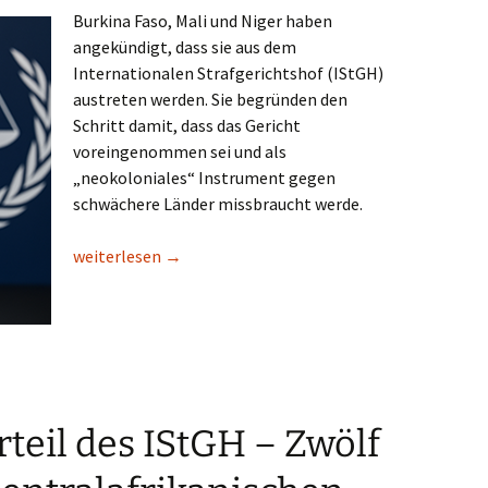
Burkina Faso, Mali und Niger haben
angekündigt, dass sie aus dem
Internationalen Strafgerichtshof (IStGH)
austreten werden. Sie begründen den
Schritt damit, dass das Gericht
voreingenommen sei und als
„neokoloniales“ Instrument gegen
schwächere Länder missbraucht werde.
Burkina Faso, Mali und Niger treten aus dem IStGH au
weiterlesen
→
rteil des IStGH – Zwölf