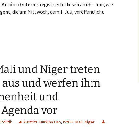
 António Guterres registrierte diesen am 30. Juni, wie
eht, die am Mittwoch, dem 1. Juli, veröffentlicht
nd Burkina Faso aus dem Internationalen Strafgerichtshof aus
Mali und Niger treten
 aus und werfen ihm
enheit und
 Agenda vor
,
Politik
Austritt
,
Burkina Fao
,
IStGH
,
Mali
,
Niger