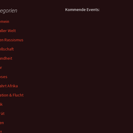
egorien
Kommende Events:
emein
aller Welt
en Rassismus
llschaft
ndheit
ur
oses
ahrt Afrika
ation & Flucht
ik
rät
en
t