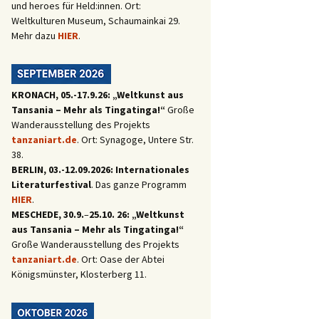
und heroes für Held:innen. Ort:
Weltkulturen Museum, Schaumainkai 29.
Mehr dazu
HIER
.
en Strafgerichtshof
KRONACH, 05.-17.9.26: „Weltkunst aus
Tansania – Mehr als Tingatinga!“
Große
Wanderausstellung des Projekts
tanzaniart.de
. Ort: Synagoge, Untere Str.
38.
BERLIN, 03.-12.09.2026: Internationales
Literaturfestival
. Das ganze Programm
HIER
.
MESCHEDE, 30.9.
–
25.10. 26: „Weltkunst
aus Tansania – Mehr als Tingatinga!“
Große Wanderausstellung des Projekts
tanzaniart.de
. Ort: Oase der Abtei
Königsmünster, Klosterberg 11.