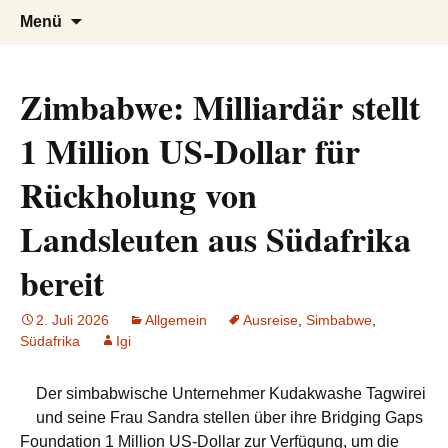
AFRICA live
Seit 1998: Aktuelles aus und mit Bezug
Zum
Suchen
Menü
Inhalt
nach:
zu Afrika
springen
Zimbabwe: Milliardär stellt
1 Million US-Dollar für
Rückholung von
Landsleuten aus Südafrika
bereit
2. Juli 2026
Allgemein
Ausreise
,
Simbabwe
,
Südafrika
Igi
Der simbabwische Unternehmer Kudakwashe Tagwirei
und seine Frau Sandra stellen über ihre Bridging Gaps
Foundation 1 Million US-Dollar zur Verfügung, um die