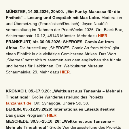
MÜNSTER, 14.08.2026, 20h00: „Ein Funky-Makossa für die
Freiheit“ – Lesung und Gespräch mit Max Lobe.
Moderation
und Übersetzung (Französisch/Deutsch): Joyce Noufélé. –
Veranstaltung im Rahmen der PrideWeeks 2026. Ort: Black Box,
Achtermannstr. 10-12, 48143 Münster. Mehr dazu
HIER
.
FRANKFURT, bis 30.08.2026: SHEROES. Comic Art from
Africa.
Die Ausstellung „SHEROES. Comic Art from Africa“ gibt
einen Einblick in die vielfältige Comicszene Afrikas. Das Wort
„Sheroes“ setzt sich zusammen aus dem englischen she für sie
und heroes für Held:innen. Ort: Weltkulturen Museum,
Schaumainkai 29. Mehr dazu
HIER
.
KRONACH, 05.-17.9.26: „Weltkunst aus Tansania – Mehr als
Tingatinga!“
Große Wanderausstellung des Projekts
tanzaniart.de
. Ort: Synagoge, Untere Str. 38.
BERLIN, 03.-12.09.2026: Internationales Literaturfestival
.
Das ganze Programm
HIER
.
MESCHEDE, 30.9.
–
25.10. 26: „Weltkunst aus Tansania –
Mehr als Tingatinga!“
Große Wanderausstellung des Projekts