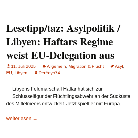
Lesetipp/taz: Asylpolitik /
Libyen: Haftars Regime
weist EU-Delegation aus
11. Juli 2025
Allgemein
,
Migration & Flucht
Asyl
,
EU
,
Libyen
DerYoyo74
Libyens Feldmarschall Haftar hat sich zur
Schlüsselfigur der Flüchtlingsabwehr an der Südküste
des Mittelmeers entwickelt. Jetzt spielt er mit Europa.
Lesetipp/taz: Asylpolitik / Libyen: Haftars Regime weist EU-
weiterlesen
→