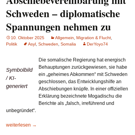
Abschiebevereinbarung mit
Schweden – diplomatische
Spannungen nehmen zu
10. Oktober 2025
Allgemein
,
Migration & Flucht
,
Politik
Asyl
,
Schweden
,
Somalia
DerYoyo74
Die somalische Regierung hat energisch
Behauptungen zurückgewiesen, sie habe
Symbolbild
ein „geheimes Abkommen“ mit Schweden
/ KI-
geschlossen, das Entwicklungshilfe an
generiert
Abschiebungen knüpfe. In einer offiziellen
Erklärung bezeichnete Mogadischu die
Berichte als „falsch, irreführend und
unbegründet“.
Somalia dementiert geheime Abschiebevereinbarung mit S
weiterlesen
→