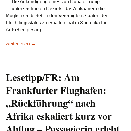
Die Ankündigung eines von Donald Trump
unterzeichneten Dekrets, das Afrikaanern die
Möglichkeit bietet, in den Vereinigten Staaten den
Flüchtlingsstatus zu erhalten, hat in Südafrika für
Aufsehen gesorgt.
Südafrika: 67.000 Afrikaaner wollen Asyl in den USA
weiterlesen
→
Lesetipp/FR: Am
Frankfurter Flughafen:
„Rückführung“ nach
Afrika eskaliert kurz vor
Abflug – Passagierin erlebt