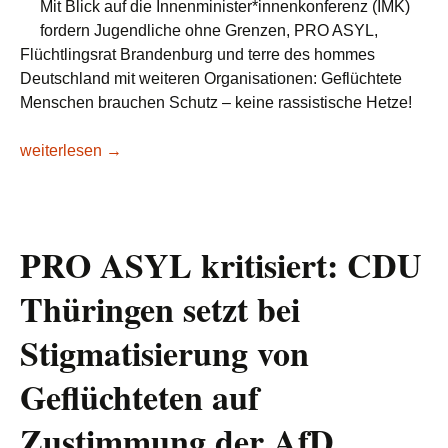
Mit Blick auf die Innenminister*innenkonferenz (IMK)
fordern Jugendliche ohne Grenzen, PRO ASYL,
Flüchtlingsrat Brandenburg und terre des hommes
Deutschland mit weiteren Organisationen: Geflüchtete
Menschen brauchen Schutz – keine rassistische Hetze!
Geflüchtete Menschen brauchen Schutz – keine rassistische 
weiterlesen
→
PRO ASYL kritisiert: CDU
Thüringen setzt bei
Stigmatisierung von
Geflüchteten auf
Zustimmung der AfD