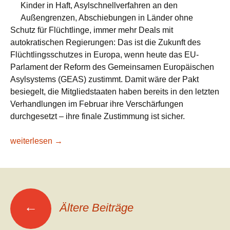
Kinder in Haft, Asylschnellverfahren an den
Außengrenzen, Abschiebungen in Länder ohne
Schutz für Flüchtlinge, immer mehr Deals mit
autokratischen Regierungen: Das ist die Zukunft des
Flüchtlingsschutzes in Europa, wenn heute das EU-
Parlament der Reform des Gemeinsamen Europäischen
Asylsystems (GEAS) zustimmt. Damit wäre der Pakt
besiegelt, die Mitgliedstaaten haben bereits in den letzten
Verhandlungen im Februar ihre Verschärfungen
durchgesetzt – ihre finale Zustimmung ist sicher.
PRO ASYL: Abstimmung im EU-Parlament zu GEAS – Ein histo
weiterlesen
→
Beitragsnavigation
←
Ältere Beiträge