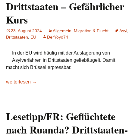
Drittstaaten – Gefährlicher
Kurs
23. August 2024
Allgemein
,
Migration & Flucht
Asyl
,
Drittstaaten
,
EU
DerYoyo74
In der EU wird häufig mit der Auslagerung von
Asylverfahren in Drittstaaten geliebäugelt. Damit
macht sich Brüssel erpressbar.
IPG-Journal: Auslagerung von Asylverfahren in Drittstaaten –
weiterlesen
→
Lesetipp/FR: Geflüchtete
nach Ruanda? Drittstaaten-