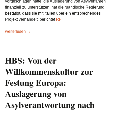
vorgeschlagen hatte, die Auslagerung von Asylverfahren
finanziell zu unterstützen, hat die ruandische Regierung
bestätigt, dass sie mit Italien über ein entsprechendes
Projekt verhandelt, berichtet
RFI
.
Italien und Ruanda prüfen Auslagerung von Asylverfahren
weiterlesen
→
HBS: Von der
Willkommenskultur zur
Festung Europa:
Auslagerung von
Asylverantwortung nach