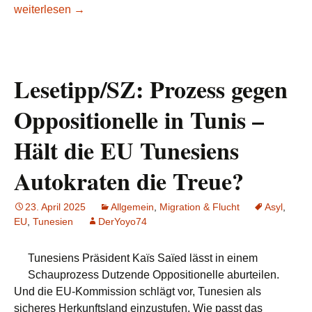
Lesetipp/nau.ch/Libyen: «Spinnt’s dem?»: Schweizer Parlam
weiterlesen
→
Lesetipp/SZ: Prozess gegen
Oppositionelle in Tunis –
Hält die EU Tunesiens
Autokraten die Treue?
23. April 2025
Allgemein
,
Migration & Flucht
Asyl
,
EU
,
Tunesien
DerYoyo74
Tunesiens Präsident Kaïs Saïed lässt in einem
Schauprozess Dutzende Oppositionelle aburteilen.
Und die EU-Kommission schlägt vor, Tunesien als
sicheres Herkunftsland einzustufen. Wie passt das