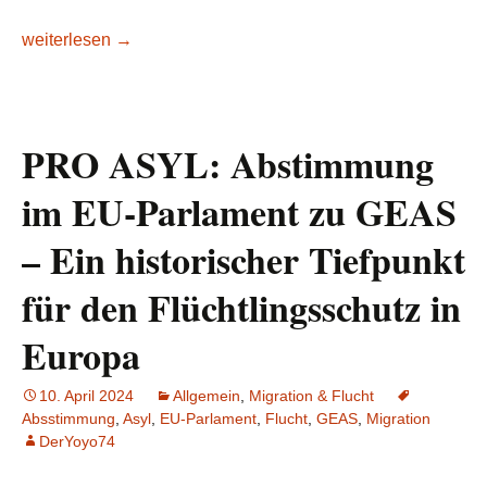
PRO ASYL kritisiert: CDU Thüringen setzt bei Stigmatisieru
weiterlesen
→
PRO ASYL: Abstimmung
im EU-Parlament zu GEAS
– Ein historischer Tiefpunkt
für den Flüchtlingsschutz in
Europa
10. April 2024
Allgemein
,
Migration & Flucht
Absstimmung
,
Asyl
,
EU-Parlament
,
Flucht
,
GEAS
,
Migration
DerYoyo74