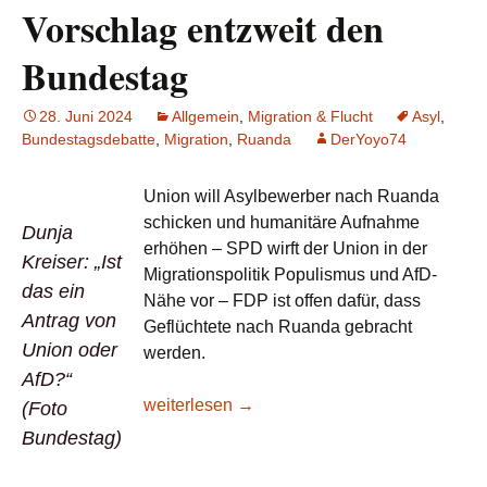
Vorschlag entzweit den
Bundestag
28. Juni 2024
Allgemein
,
Migration & Flucht
Asyl
,
Bundestagsdebatte
,
Migration
,
Ruanda
DerYoyo74
Union will Asylbewerber nach Ruanda
schicken und humanitäre Aufnahme
Dunja
erhöhen – SPD wirft der Union in der
Kreiser: „Ist
Migrationspolitik Populismus und AfD-
das ein
Nähe vor – FDP ist offen dafür, dass
Antrag von
Geflüchtete nach Ruanda gebracht
Union oder
werden.
AfD?“
Lesetipp/FR: Geflüchtete nach Ruanda? Drit
weiterlesen
→
(Foto
Bundestag)