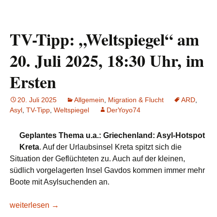
TV-Tipp: „Weltspiegel“ am
20. Juli 2025, 18:30 Uhr, im
Ersten
20. Juli 2025
Allgemein
,
Migration & Flucht
ARD
,
Asyl
,
TV-Tipp
,
Weltspiegel
DerYoyo74
Geplantes Thema u.a.: Griechenland: Asyl-Hotspot
Kreta
. Auf der Urlaubsinsel Kreta spitzt sich die
Situation der Geflüchteten zu. Auch auf der kleinen,
südlich vorgelagerten Insel Gavdos kommen immer mehr
Boote mit Asylsuchenden an.
TV-Tipp: „Weltspiegel“ am 20. Juli 2025, 18:30 Uhr, im Erste
weiterlesen
→