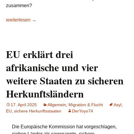
zusammen?
Lesetipp/SZ: Prozess gegen Oppositionelle in Tunis – Hält 
weiterlesen
→
EU erklärt drei
afrikanische und vier
weitere Staaten zu sicheren
Herkunftsländern
17. April 2025
Allgemein
,
Migration & Flucht
Asyl
,
EU
,
sichere Herkunftsstaaten
DerYoyo74
Die Europäische Kommission hat vorgeschlagen,
sieben Länder als sogenannte „sichere