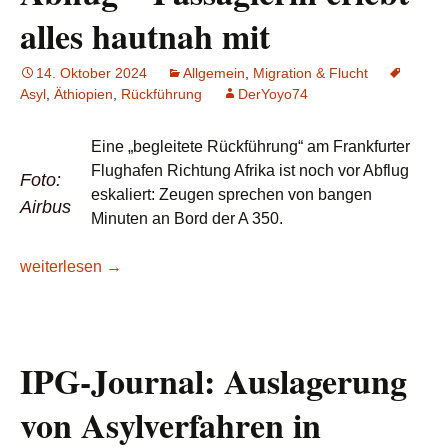
alles hautnah mit
14. Oktober 2024
Allgemein
,
Migration & Flucht
Asyl
,
Äthiopien
,
Rückführung
DerYoyo74
Eine „begleitete Rückführung“ am Frankfurter
Flughafen Richtung Afrika ist noch vor Abflug
Foto:
eskaliert: Zeugen sprechen von bangen
Airbus
Minuten an Bord der A 350.
Lesetipp/FR: Am Frankfurter Flughafen: „Rückführung“ nach Af
weiterlesen
→
IPG-Journal: Auslagerung
von Asylverfahren in