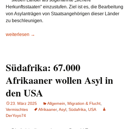
Herkunftsstaaten“ einzustufen. Ziel ist es, die Bearbeitung
von Asylanträgen von Staatsangehörigen dieser Länder
zu beschleunigen.
EU erklärt drei afrikanische und vier weitere Staaten zu sic
weiterlesen
→
Südafrika: 67.000
Afrikaaner wollen Asyl in
den USA
23. März 2025
Allgemein
,
Migration & Flucht
,
Vermischtes
Afrikaaner
,
Asyl
,
Südafrika
,
USA
DerYoyo74