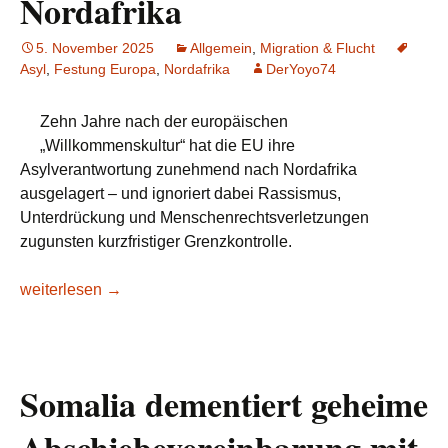
Nordafrika
5. November 2025
Allgemein
,
Migration & Flucht
Asyl
,
Festung Europa
,
Nordafrika
DerYoyo74
Zehn Jahre nach der europäischen
„Willkommenskultur“ hat die EU ihre
Asylverantwortung zunehmend nach Nordafrika
ausgelagert – und ignoriert dabei Rassismus,
Unterdrückung und Menschenrechtsverletzungen
zugunsten kurzfristiger Grenzkontrolle.
HBS: Von der Willkommenskultur zur Festung Europa: Ausla
weiterlesen
→
Somalia dementiert geheime