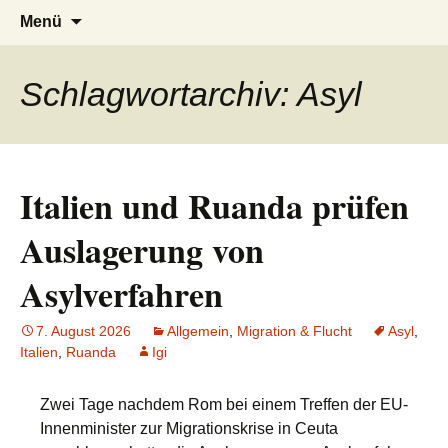
AFRICA live
Seit 1998: Aktuelles aus und mit Bezug
Zum
Suchen
Menü
Inhalt
nach:
zu Afrika
springen
Schlagwortarchiv: Asyl
Italien und Ruanda prüfen
Auslagerung von
Asylverfahren
7. August 2026
Allgemein
,
Migration & Flucht
Asyl
,
Italien
,
Ruanda
Igi
Zwei Tage nachdem Rom bei einem Treffen der EU-
Innenminister zur Migrationskrise in Ceuta