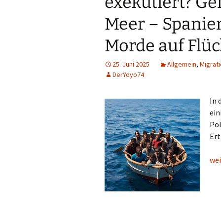
exekutiert? Ge
Meer – Spanien
Morde auf Flüc
25. Juni 2025
Allgemein
,
Migrati
DerYoyo74
In 
ein
Pol
Ert
Les
wei