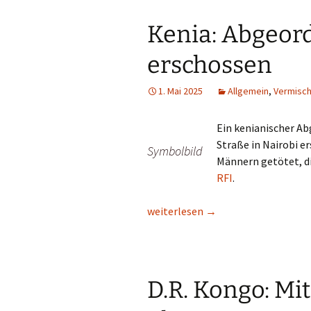
Kenia: Abgeord
erschossen
1. Mai 2025
Allgemein
,
Vermisc
Ein kenianischer A
Straße in Nairobi e
Symbolbild
Männern getötet, d
RFI
.
Kenia: Abgeordneter in Nairobi er
weiterlesen
→
D.R. Kongo: Mi