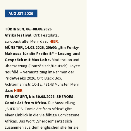
TÜBINGEN, 06.-08.08.2026:
Afrikafestival.
Ort: Festplatz,
Europastraße. Mehr dazu
HIER
.
MÜNSTER, 14.08.2026, 20h00: „Ein Funky-
Makossa für die Freiheit“ – Lesung und
Gespräch mit Max Lobe.
Moderation und
Übersetzung (Französisch/Deutsch): Joyce
Noufélé. – Veranstaltung im Rahmen der
PrideWeeks 2026. Ort: Black Box,
Achtermannstr. 10-12, 48143 Münster. Mehr
dazu
HIER
.
FRANKFURT, bis 30.08.2026: SHEROES.
Comic Art from Africa.
Die Ausstellung
„SHEROES. Comic Art from Africa“ gibt
umba vor Gericht
einen Einblick in die vielfältige Comicszene
Afrikas. Das Wort „Sheroes“ setzt sich
zusammen aus dem englischen she für sie