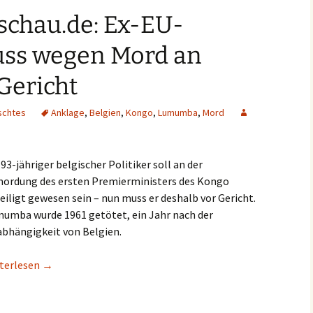
schau.de: Ex-EU-
ss wegen Mord an
Gericht
schtes
Anklage
,
Belgien
,
Kongo
,
Lumumba
,
Mord
 93-jähriger belgischer Politiker soll an der
ordung des ersten Premierministers des Kongo
eiligt gewesen sein – nun muss er deshalb vor Gericht.
umba wurde 1961 getötet, ein Jahr nach der
bhängigkeit von Belgien.
etipp/tagesschau.de: Ex-EU-Kommissar muss wegen Mord an Lum
terlesen
→