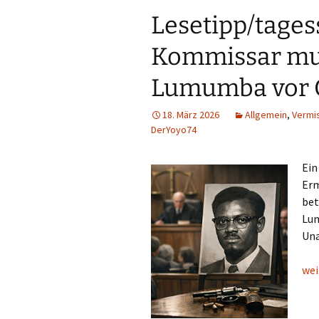
Lesetipp/tages
Kommissar mu
Lumumba vor 
18. März 2026
Allgemein
,
Vermi
DerYoyo74
Ein
Erm
bet
Lum
Una
Les
wei