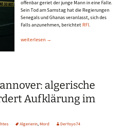
offenbar geriet der junge Mann in eine Falle.
Sein Tod am Samstag hat die Regierungen
Senegals und Ghanas veranlasst, sich des
Falls anzunehmen, berichtet
RFI
.
Ghana: Junger senegalesischer Fußballer von falschen 
weiterlesen
→
annover: algerische
dert Aufklärung im
chtes
Algerierin
,
Mord
DerYoyo74