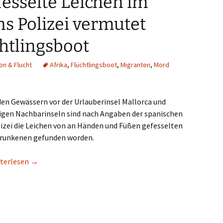
fesselte Leichen im
s Polizei vermutet
htlingsboot
on & Flucht
Afrika
,
Flüchtlingsboot
,
Migranten
,
Mord
den Gewässern vor der Urlauberinsel Mallorca und
igen Nachbarinseln sind nach Angaben der spanischen
izei die Leichen von an Händen und Füßen gefesselten
runkenen gefunden worden.
etipp/Focus: Wurden sie exekutiert? Gefesselte Leichen im Meer –
terlesen
→