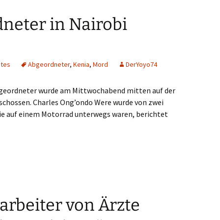
neter in Nairobi
htes
Abgeordneter
,
Kenia
,
Mord
DerYoyo74
bgeordneter wurde am Mittwochabend mitten auf der
rschossen. Charles Ong’ondo Were wurde von zwei
ie auf einem Motorrad unterwegs waren, berichtet
schossen
tarbeiter von Ärzte