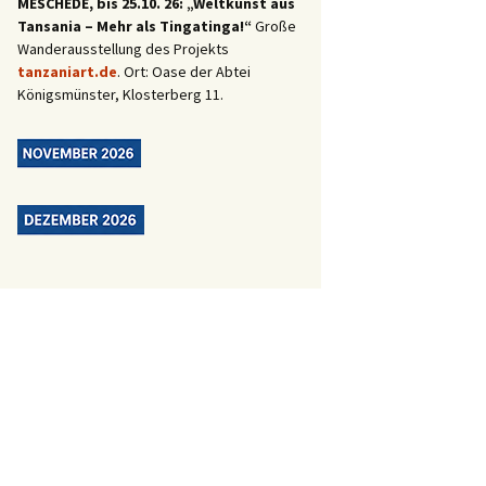
ap Verde erstochen? Schwere Vorwürfe gegen Deutschen (19)
MESCHEDE, bis 25.10. 26: „Weltkunst aus
Tansania – Mehr als Tingatinga!“
Große
Wanderausstellung des Projekts
tanzaniart.de
. Ort: Oase der Abtei
Königsmünster, Klosterberg 11.