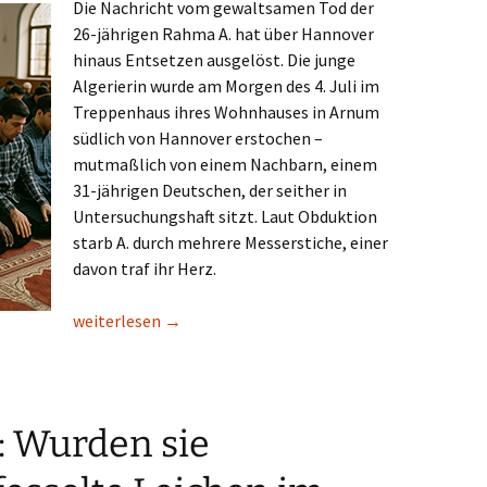
Die Nachricht vom gewaltsamen Tod der
26-jährigen Rahma A. hat über Hannover
hinaus Entsetzen ausgelöst. Die junge
Algerierin wurde am Morgen des 4. Juli im
Treppenhaus ihres Wohnhauses in Arnum
südlich von Hannover erstochen –
mutmaßlich von einem Nachbarn, einem
31-jährigen Deutschen, der seither in
Untersuchungshaft sitzt. Laut Obduktion
starb A. durch mehrere Messerstiche, einer
davon traf ihr Herz.
Lesetipp/ND: Hannover: algerische Community fordert A
weiterlesen
→
: Wurden sie