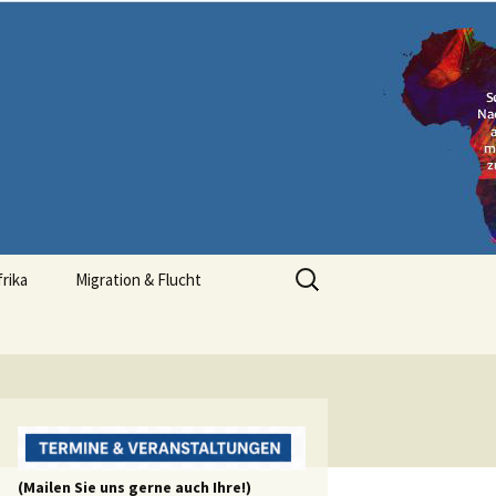
Suchen
frika
Migration & Flucht
nach:
(Mailen Sie uns gerne auch Ihre!)