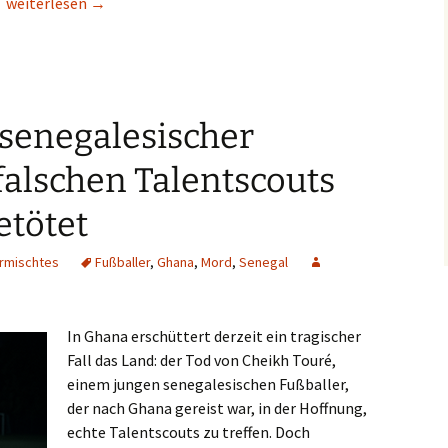
Lesetipp/inFranken.de: Drei Familienmitglieder im Urlaub auf K
weiterlesen
→
 senegalesischer
falschen Talentscouts
etötet
rmischtes
Fußballer
,
Ghana
,
Mord
,
Senegal
In Ghana erschüttert derzeit ein tragischer
Fall das Land: der Tod von Cheikh Touré,
einem jungen senegalesischen Fußballer,
der nach Ghana gereist war, in der Hoffnung,
echte Talentscouts zu treffen. Doch