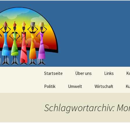
Seit 1998: Aktuelles aus und mi
Zum
Inhalt
springen
AFRICA live
Startseite
Über uns
Links
K
Politik
Umwelt
Wirtschaft
Ku
Schlagwortarchiv: Mo